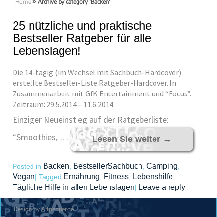
Home
»
Archive by category 'Backen'
25 nützliche und praktische
Bestseller Ratgeber für alle
Lebenslagen!
Die 14-tägig (im Wechsel mit Sachbuch-Hardcover)
erstellte Bestseller-Liste Ratgeber-Hardcover. In
Zusammenarbeit mit GfK Entertainment und “Focus”.
Zeitraum: 29.5.2014 – 11.6.2014.
Einziger Neueinstieg auf der Ratgeberliste:
“Smoothies, …
Lesen Sie weiter
→
Backen
BestsellerSachbuch
Camping
Posted in
,
,
,
Vegan
Ernährung
Fitness
Lebenshilfe
|
Tagged
,
,
,
Tägliche Hilfe in allen Lebenslagen
Leave a reply
|
|
Design by Artpepper.de