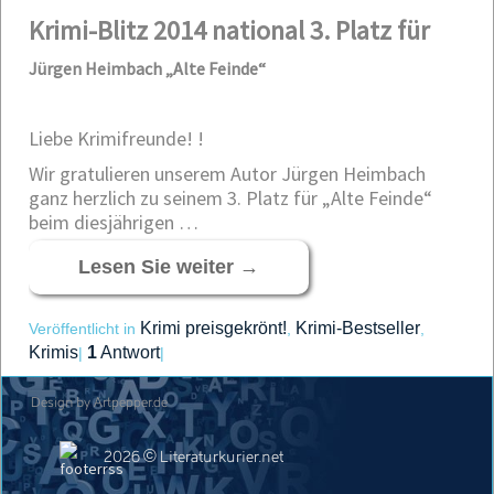
Krimi-Blitz 2014 national
3. Platz für
Jürgen Heimbach „Alte Feinde“
Liebe Krimifreunde! !
Wir gratulieren unserem Autor Jürgen Heimbach
ganz herzlich zu seinem 3. Platz für „Alte Feinde“
beim diesjährigen …
Lesen Sie weiter
→
Krimi preisgekrönt!
Krimi-Bestseller
Veröffentlicht in
,
,
Krimis
1
Antwort
|
|
Design by Artpepper.de
2026 © Literaturkurier.net