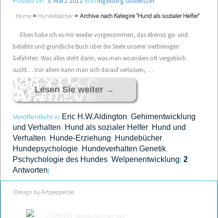
3. März 2012
Ingeborg Gollwitzer
Posted on
von
Home
»
Hundebücher
»
Archive nach Kategire 'Hund als sozialer Helfer'
Eben habe ich es mir wieder vorgenommen, das ebenso ge- und
beliebte und gründliche Buch über die Seele unserer vierbeinigen
Gefährten. Was alles steht darin, was man woanders oft vergeblich
sucht… Vor allem kann man sich darauf verlassen, …
Lesen Sie weiter
→
Eric H.W.Aldington
Gehirnentwicklung
Veröffentlicht in
,
und Verhalten
Hund als sozialer Helfer
Hund und
,
,
Verhalten
Hunde-Erziehung
Hundebücher
,
,
,
Hundepsychologie
Hundeverhalten Genetik
,
,
Pschychologie des Hundes
Welpenentwicklung
2
,
|
Antworten
|
Design by Artpepper.de
2026 © Literaturkurier.net