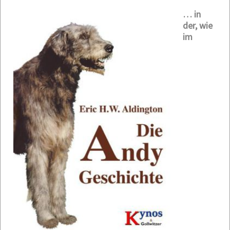
… in
der, wie
im