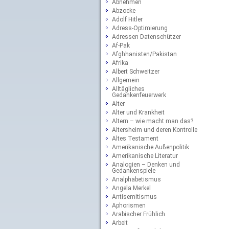
Abnehmen
Abzocke
Adolf Hitler
Adress-Optimierung
Adressen Datenschützer
Af-Pak
Afghhanisten/Pakistan
Afrika
Albert Schweitzer
Allgemein
Alltägliches
Gedankenfeuerwerk
Alter
Alter und Krankheit
Altern – wie macht man das?
Altersheim und deren Kontrolle
Altes Testament
Amerikanische Außenpolitik
Amerikanische Literatur
Analogien – Denken und
Gedankenspiele
Analphabetismus
Angela Merkel
Antisemitismus
Aphorismen
Arabischer Frühlich
Arbeit