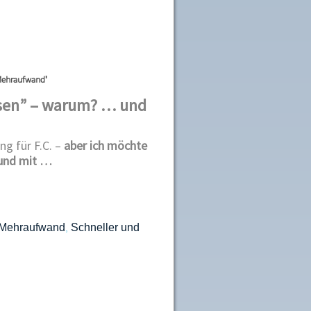
 Mehraufwand'
lesen” – warum? … und
ng für F.C. –
aber ich möchte
 und mit …
e Mehraufwand
Schneller und
,