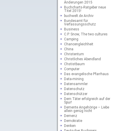
Änderungen 2015
Buchcharts-Ratgeber neue
Titel 2015!
buchwelt.de Archiv
Bundesamt für
Verfassungsschutz
Business
C.P. Snow, The two cultures
Camping
Chancengleichheit
China
Christentum
Christliches Abendland
Chstistbaum
Computer
Das evangelische Pfarrhaus
Data-mining
Datensammler
Datenschutz
Datenschützer
Dem Täter erfolgreich auf der
Spur!
Demente Angehörige – Liebe
allein genüg nicht
Demenz
Demokratie
Denken
Deutscher Buchpreis