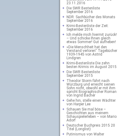
23.11.2016
Die SWR Bestenliste
September 2016
NDR: Sachbücher des Monats
September 2016
Krimi-Bestenliste der Zeit:
September 2016
Ich melde mich hiermit zurück!
– Und schicke Ihnen gleich
etwas Sommer! Gut aufheben!
»Die Menschheit hat den
Verstand verloren“ Tagebücher
1939-1945 von Astrid
Lindgren
Krimi-Bestenliste Die zehn
besten Krimis im August 2015
Die SWR Bestenliste
September 2015
Theodor Storm fährt nach
Würzburg und erreicht seinen
Sohn nicht, obwohl er mit ihm
spricht Biographischer Roman
von Ingrid Bachér
Gehe hin, stelle einen Wächter
von Harper Lee
Schauen Sie mal böse –
Geschichten aus meinem
Schauspielerleben – von Mario
Adorf
Deutscher Buchpreis 2015 20
Titel (Longlist)
Putinismus von Walter