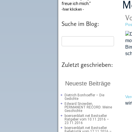
M
freue ich mich."
-hier klicken -
Vo
Suche im Blog:
Pos
Zuletzt geschrieben:
Neueste Beiträge
Dietrich Bonhoeffer – Die
Ver
Gedichte
wir
Edward Snowden,
PERMANENT RECORD: Meine
Geschichte
boersenblatt.net Bestseller
Ratgeber vom 10.11.2016 –
23.11.2016
boersenblatt.net Bestseller
Belletristik vom 17.11.2016 –