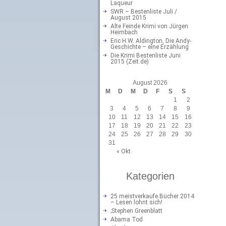
Laqueur
SWR – Bestenliste Juli /
August 2015
Alte Feinde Krimi von Jürgen
Heimbach
Eric H.W. Aldington, Die Andy-
Geschichte – eine Erzählung
Die Krimi Bestenliste Juni
2015 (Zeit.de)
August 2026
M
D
M
D
F
S
S
1
2
3
4
5
6
7
8
9
10
11
12
13
14
15
16
17
18
19
20
21
22
23
24
25
26
27
28
29
30
31
« Okt.
Kategorien
25 meistverkaufe Bücher 2014
– Lesen lohnt sich!
;Stephen Greenblatt
Abama Tod