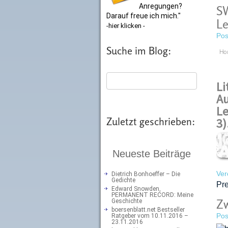
Anregungen?
SW
Darauf freue ich mich."
Le
-hier klicken -
Pos
Suche im Blog:
Ho
Li
Au
Le
Zuletzt geschrieben:
3)
Neueste Beiträge
Ver
Dietrich Bonhoeffer – Die
Gedichte
Pre
Edward Snowden,
PERMANENT RECORD: Meine
Zw
Geschichte
boersenblatt.net Bestseller
Pos
Ratgeber vom 10.11.2016 –
23.11.2016