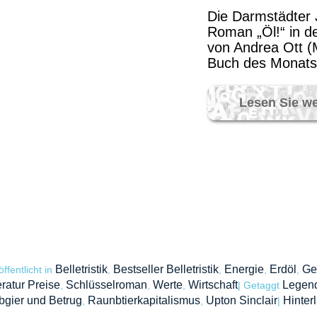
Die Darmstädter J
Roman „Öl!“ in d
von Andrea Ott 
Buch des Monats 
Lesen Sie we
Belletristik
Bestseller Belletristik
Energie
Erdöl
Ge
öffentlicht in
,
,
,
,
eratur Preise
Schlüsselroman
Werte
Wirtschaft
Legend
,
,
,
|
Getaggt
gier und Betrug
Raunbtierkapitalismus
Upton Sinclair
Hinter
,
,
|