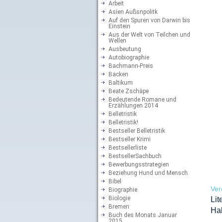
Arbeit
Asien Außsnpolitk
Auf den Spuren von Darwin bis
Einstein
Aus der Welt von Teilchen und
Wellen
Ausbeutung
Autobiographie
Bachmann-Preis
Backen
Baltikum
Beate Zschäpe
Bedeutende Romane und
Erzählungen 2014
Belletristik
Belletristik!
Bestseller Belletristik
Bestseller Krimi
Bestsellerliste
BestsellerSachbuch
Bewerbungsstrategien
Beziehung Hund und Mensch
Bibel
Ver
Biographie
Biologie
Lit
Bremen
Hab
Buch des Monats Januar
2015