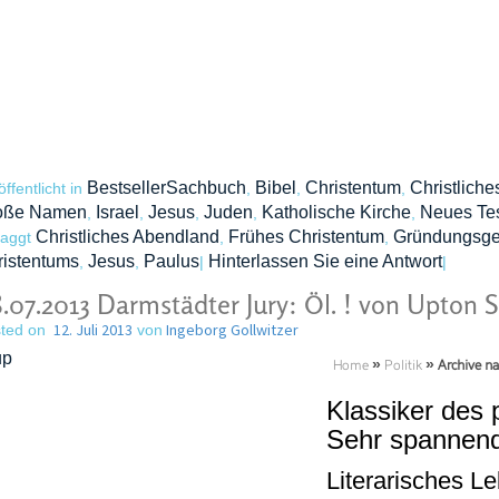
BestsellerSachbuch
Bibel
Christentum
Christlich
öffentlicht in
,
,
,
oße Namen
Israel
Jesus
Juden
Katholische Kirche
Neues Te
,
,
,
,
,
Christliches Abendland
Frühes Christentum
Gründungsges
taggt
,
,
ristentums
Jesus
Paulus
Hinterlassen Sie eine Antwort
,
,
|
|
.07.2013 Darmstädter Jury: Öl. ! von Upton S
12. Juli 2013
Ingeborg Gollwitzer
ted on
von
Home
»
Politik
»
Archive na
Klassiker des 
Sehr spannend
Literarisches L