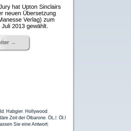
ury hat Upton Sinclairs
er neuen Übersetzung
(Manesse Verlag) zum
Juli 2013 gewählt.
iter
→
ld
Habgier
Hollywood
,
,
,
äre Zeit der Ölbarone
ÖL.!
Öl.!
,
,
lassen Sie eine Antwort
|