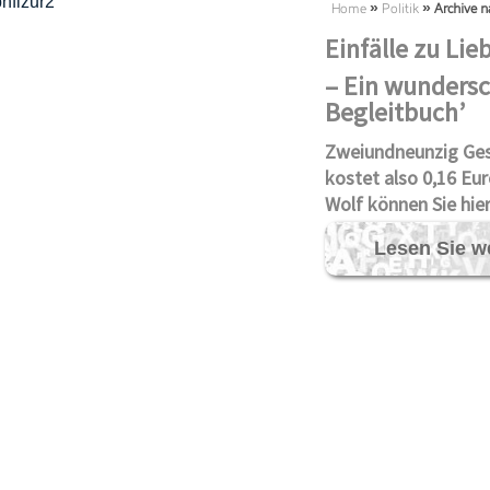
Home
»
Politik
»
Archive n
Einfälle zu Li
– Ein w
undersc
Begleitbuch’
Zweiundneunzig Ges
kostet also 0,16 Eu
Wolf können Sie hier
Lesen Sie w