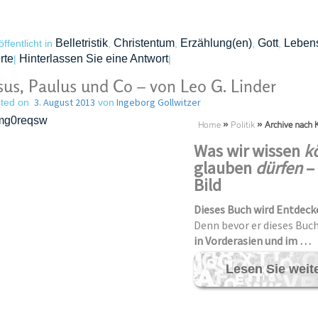
Belletristik
Christentum
Erzählung(en)
Gott
Lebens
öffentlicht in
,
,
,
,
rte
Hinterlassen Sie eine Antwort
|
|
sus, Paulus und Co – von Leo G. Linder
3. August 2013
Ingeborg Gollwitzer
ted on
von
Home
»
Politik
»
Archive nach K
Was wir wissen
k
glauben
dürfen
– 
Bild
Dieses Buch wird Entdeck
Denn bevor er dieses Buc
in Vorderasien und im …
Lesen Sie weit