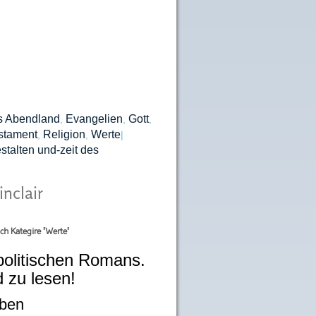
es Abendland
Evangelien
Gott
,
,
,
stament
Religion
Werte
,
,
|
talten und-zeit des
inclair
ch Kategire 'Werte'
politischen Romans.
 zu lesen!
eben