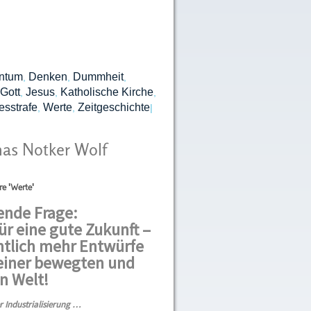
entum
Denken
Dummheit
,
,
,
Gott
Jesus
Katholische Kirche
,
,
,
esstrafe
Werte
Zeitgeschichte
,
,
|
mas Notker Wolf
re 'Werte'
ende Frage:
ür eine gute Zukunft –
htlich mehr Entwürfe
 einer bewegten und
n Welt!
 Industrialisierung …