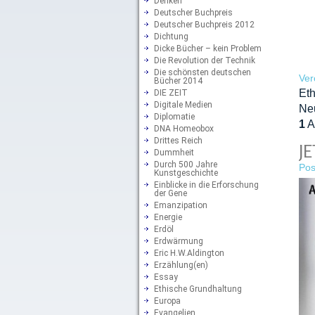
Denken
Deutscher Buchpreis
Deutscher Buchpreis 2012
Dichtung
Dicke Bücher – kein Problem
Die Revolution der Technik
Die schönsten deutschen
Ver
Bücher 2014
Eth
DIE ZEIT
Digitale Medien
Ne
Diplomatie
1
A
DNA Homeobox
Drittes Reich
JE
Dummheit
Durch 500 Jahre
Pos
Kunstgeschichte
Einblicke in die Erforschung
der Gene
Emanzipation
Energie
Erdöl
Erdwärmung
Eric H.W.Aldington
Erzählung(en)
Essay
Ethische Grundhaltung
Europa
Evangelien