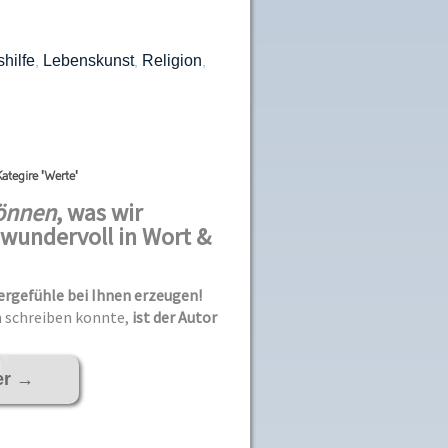
hilfe
Lebenskunst
Religion
,
,
,
ategire 'Werte'
önnen
, was wir
wundervoll in Wort &
ergefühle bei Ihnen erzeugen!
h schreiben konnte,
ist der Autor
er
→