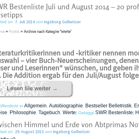
R Bestenliste Juli und August 2014 – 20 profe
setipps
7. Juli 2014
Ingeborg Gollwitzer
ted on
von
me
»
Politik
»
Archive nach Kategire 'Werte'
teraturkritikerinnen und -kritiker nennen mona
swahl – vier Buch-Neuerscheinungen, denen 
ser und Leserinnen“ wünschen, und geben ihn
. Die Addition ergab für den Juli/August folg
Lesen Sie weiter
→
Allgemein
Autobiographie
Bestseller Belletristik
Er
öffentlicht in
,
,
,
ise
Philosophie
Tagebuch
Werte
SWR Bestenliste
H
,
,
,
|
Getaggt
|
ischen Himmel und Erde von Abtprimas Not
29. August 2013
Ingeborg Gollwitzer
ted on
von