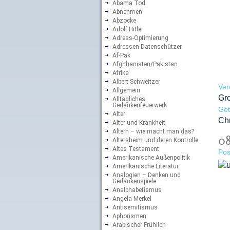
Abama Tod
Abnehmen
Abzocke
Adolf Hitler
Adress-Optimierung
Adressen Datenschützer
Af-Pak
Afghhanisten/Pakistan
Afrika
Albert Schweitzer
Ver
Allgemein
Gr
Alltägliches
Gedankenfeuerwerk
Ge
Alter
Ch
Alter und Krankheit
Altern – wie macht man das?
08
Altersheim und deren Kontrolle
Altes Testament
Pos
Amerikanische Außenpolitik
Amerikanische Literatur
Analogien – Denken und
Gedankenspiele
Analphabetismus
Angela Merkel
Antisemitismus
Aphorismen
Arabischer Frühlich