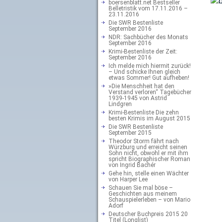
boersenblatt.net Bestseller
Belletristik vom 17.11.2016 –
23.11.2016
Die SWR Bestenliste
September 2016
NDR: Sachbücher des Monats
September 2016
Krimi-Bestenliste der Zeit:
September 2016
Ich melde mich hiermit zurück!
– Und schicke Ihnen gleich
etwas Sommer! Gut aufheben!
»Die Menschheit hat den
Verstand verloren“ Tagebücher
1939-1945 von Astrid
Lindgren
Krimi-Bestenliste Die zehn
besten Krimis im August 2015
Die SWR Bestenliste
September 2015
Theodor Storm fährt nach
Würzburg und erreicht seinen
Sohn nicht, obwohl er mit ihm
spricht Biographischer Roman
von Ingrid Bachér
Gehe hin, stelle einen Wächter
von Harper Lee
Schauen Sie mal böse –
Geschichten aus meinem
Schauspielerleben – von Mario
Adorf
Deutscher Buchpreis 2015 20
Titel (Longlist)