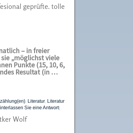
sional geprüfte. tolle
tlich – in freier
sie „möglichst viele
en Punkte (15, 10, 6,
endes Resultat (in …
zählung(en)
Literatur
Literatur
,
,
interlassen Sie eine Antwort
|
ker Wolf