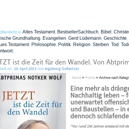
Altes Testament
BestsellerSachbuch
Bibel
Christ
öffentlicht in
,
,
,
ische Grundhaltung
Evangelien
Gerd Lüdemann
Geschichte
,
,
,
,
ues Testament
Philosophie
Politik
Religion
Sterben
Tod
Tod
,
,
,
,
,
,
ntwort
|
TZT ist die Zeit für den Wandel. Von Abtpri
20. April 2013
Ingeborg Gollwitzer
ted on
von
Home
»
Politik
»
Archive nach Kategi
Eine mehr als dräng
Nachhaltig leben – f
unerwartet offensic
und Baustellen – in
dennoch schlafende
“Vor rund 150 Jahren entstand mit der