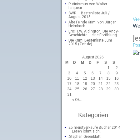
Putinismus von Walter
Laqueur
SWR – Bestenliste Juli /
August 2015
Ver
Alte Feinde Krimi von Jürgen
We
Heimbach
Eric H.W. Aldington, Die Andy-
Geschichte – eine Erzählung
Je
Die Krimi Bestenliste Juni
2015 (Zeit.de)
Pos
August 2026
M
D
M
D
F
S
S
1
2
3
4
5
6
7
8
9
10
11
12
13
14
15
16
17
18
19
20
21
22
23
24
25
26
27
28
29
30
31
« Okt.
Kategorien
25 meistverkaufe Bücher 2014
– Lesen lohnt sich!
;Stephen Greenblatt