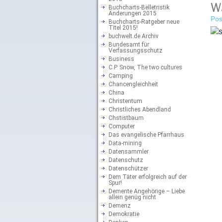
Wa
Buchcharts-Belletristik
Änderungen 2015
Pos
Buchcharts-Ratgeber neue
Titel 2015!
buchwelt.de Archiv
Bundesamt für
Verfassungsschutz
Business
C.P. Snow, The two cultures
Camping
Chancengleichheit
China
Christentum
Christliches Abendland
Chstistbaum
Computer
Das evangelische Pfarrhaus
Data-mining
Datensammler
Datenschutz
Datenschützer
Dem Täter erfolgreich auf der
Spur!
Demente Angehörige – Liebe
allein genüg nicht
Demenz
Demokratie