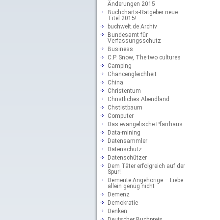
Änderungen 2015
Buchcharts-Ratgeber neue
Titel 2015!
buchwelt.de Archiv
Bundesamt für
Verfassungsschutz
Business
C.P. Snow, The two cultures
Camping
Chancengleichheit
China
Christentum
Christliches Abendland
Chstistbaum
Computer
Das evangelische Pfarrhaus
Data-mining
Datensammler
Datenschutz
Datenschützer
Dem Täter erfolgreich auf der
Spur!
Demente Angehörige – Liebe
allein genüg nicht
Demenz
Demokratie
Denken
Deutscher Buchpreis