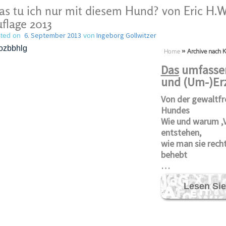
s tu ich nur mit diesem Hund? von Eric H.W.
flage 2013
6. September 2013
Ingeborg Gollwitzer
ted on
von
Home
»
Archive nach K
Das
umfassen
und (Um-)Er
Von der gewaltfr
Hundes
Wie und warum ‚
entstehen,
wie man sie rech
behebt
…
Lesen Sie