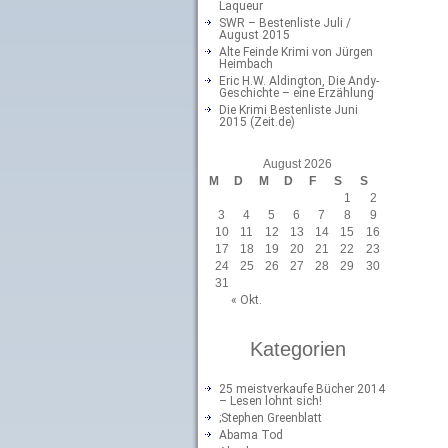
Laqueur
SWR – Bestenliste Juli /
August 2015
Alte Feinde Krimi von Jürgen
Heimbach
Eric H.W. Aldington, Die Andy-
Geschichte – eine Erzählung
Die Krimi Bestenliste Juni
2015 (Zeit.de)
August 2026
M
D
M
D
F
S
S
1
2
3
4
5
6
7
8
9
10
11
12
13
14
15
16
17
18
19
20
21
22
23
24
25
26
27
28
29
30
31
« Okt.
Kategorien
25 meistverkaufe Bücher 2014
– Lesen lohnt sich!
;Stephen Greenblatt
Abama Tod