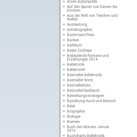
Asien Außsnpolitk
Auf den Spuren von Darwin bis
Einstein
Aus der Welt von Teilchen und
Wellen
Ausbeutung
Autobiographie
Bachmann-Preis
Backen
Baltikum
Beate Zschäpe
Bedeutende Romane und
Erzählungen 2014
Belletristik
Belletristik!
Bestseller Belletristik
Bestseller Krimi
Bestsellerliste
BestsellerSachbuch
Bewerbungsstrategien
Beziehung Hund und Mensch
Bibel
Biographie
Biologie
Bremen
Buch des Monats Januar
2015
Buchcharts-Belletristik