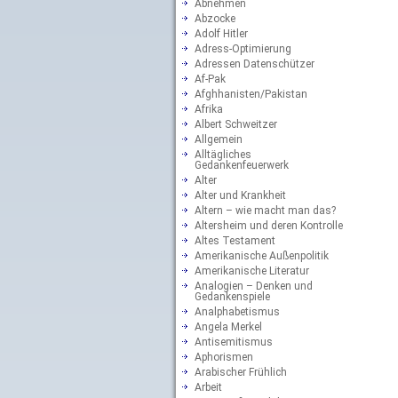
Abnehmen
Abzocke
Adolf Hitler
Adress-Optimierung
Adressen Datenschützer
Af-Pak
Afghhanisten/Pakistan
Afrika
Albert Schweitzer
Allgemein
Alltägliches
Gedankenfeuerwerk
Alter
Alter und Krankheit
Altern – wie macht man das?
Altersheim und deren Kontrolle
Altes Testament
Amerikanische Außenpolitik
Amerikanische Literatur
Analogien – Denken und
Gedankenspiele
Analphabetismus
Angela Merkel
Antisemitismus
Aphorismen
Arabischer Frühlich
Arbeit