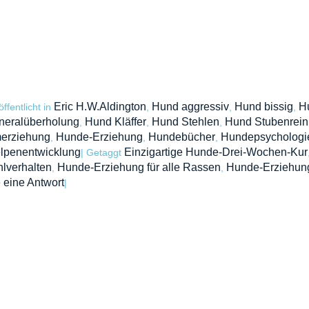
Eric H.W.Aldington
Hund aggressiv
Hund bissig
H
öffentlicht in
,
,
,
neralüberholung
Hund Kläffer
Hund Stehlen
Hund Stubenrein
,
,
,
erziehung
Hunde-Erziehung
Hundebücher
Hundepsychologi
,
,
,
lpenentwicklung
Einzigartige Hunde-Drei-Wochen-Kur
|
Getaggt
lverhalten
Hunde-Erziehung für alle Rassen
Hunde-Erziehung 
,
,
 eine Antwort
|