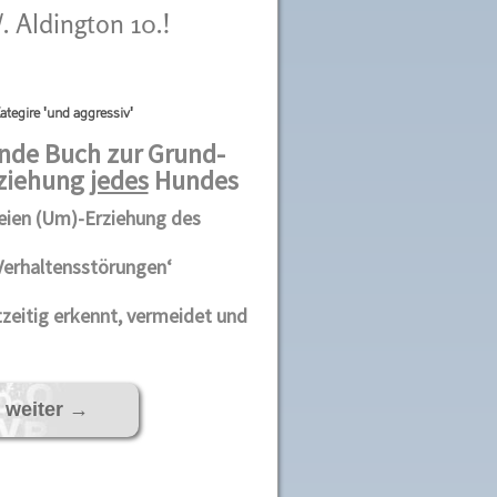
 Aldington 10.!
ategire 'und aggressiv'
de Buch zur Grund-
ziehung
jedes
Hundes
eien (Um)-Erziehung des
Verhaltensstörungen‘
tzeitig erkennt, vermeidet und
 weiter
→