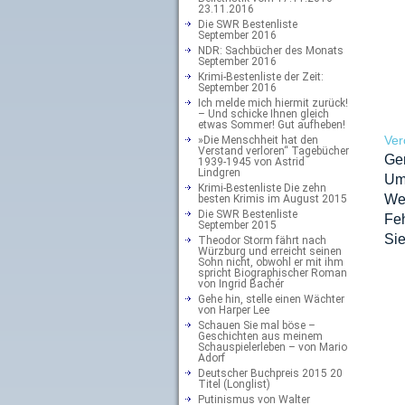
23.11.2016
Die SWR Bestenliste
September 2016
NDR: Sachbücher des Monats
September 2016
Krimi-Bestenliste der Zeit:
September 2016
Ich melde mich hiermit zurück!
– Und schicke Ihnen gleich
etwas Sommer! Gut aufheben!
Ver
»Die Menschheit hat den
Verstand verloren“ Tagebücher
Ge
1939-1945 von Astrid
Lindgren
Um
Krimi-Bestenliste Die zehn
We
besten Krimis im August 2015
Die SWR Bestenliste
Feh
September 2015
Sie
Theodor Storm fährt nach
Würzburg und erreicht seinen
Sohn nicht, obwohl er mit ihm
spricht Biographischer Roman
von Ingrid Bachér
Gehe hin, stelle einen Wächter
von Harper Lee
Schauen Sie mal böse –
Geschichten aus meinem
Schauspielerleben – von Mario
Adorf
Deutscher Buchpreis 2015 20
Titel (Longlist)
Putinismus von Walter