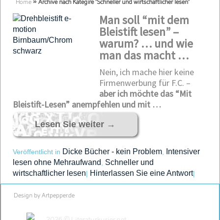
Home
»
Archive nach Kategire 'Schneller und wirtschaftlicher lesen'
Man soll “mit dem
Bleistift lesen” –
warum? … und wie
man das macht …
Nein, ich mache hier keine
Firmenwerbung für F.C. –
aber ich möchte das “Mit
Bleistift-Lesen” anempfehlen und mit …
Lesen Sie weiter
→
Dicke Bücher - kein Problem
Intensiver
Veröffentlicht in
,
lesen ohne Mehraufwand
Schneller und
,
wirtschaftlicher lesen
Hinterlassen Sie eine Antwort
|
|
Design by Artpepper.de