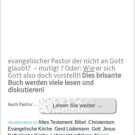
evangelischer Pastor der nicht an Gott
glaubt? – mutig! ?
Oder:
W
ie
er sich
Gott also doch vorstellt!
Dies brisante
Buch werden viele lesen und
diskutieren!
Auch Pastor …
Lesen Sie weiter
→
Altes Testament
Bibel
Christentum
Veröffentlicht in
,
,
,
Evangelische Kirche
Gerd Lüdemann
Gott
Jesus
,
,
,
,