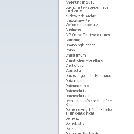
Änderungen 2015
Buchcharts-Ratgeber neue
Titel 2015!
buchwelt.de Archiv
Bundesamt für
Verfassungsschutz
Business
C.P. Snow, The two cultures
Camping
Chancengleichheit
China
Christentum
Christliches Abendland
Chstistbaum
Computer
Das evangelische Pfarrhaus
Data-mining
Datensammler
Datenschutz
Datenschützer
Dem Täter erfolgreich auf der
Spur!
Demente Angehörige – Liebe
allein genüg nicht
Demenz
Demokratie
Denken
Deutscher Buchpreis