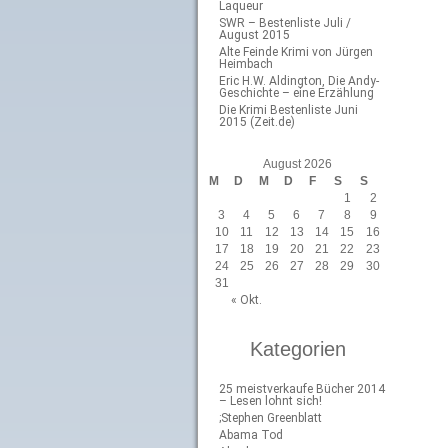
Laqueur
SWR – Bestenliste Juli /
August 2015
Alte Feinde Krimi von Jürgen
Heimbach
Eric H.W. Aldington, Die Andy-
Geschichte – eine Erzählung
Die Krimi Bestenliste Juni
2015 (Zeit.de)
August 2026
M
D
M
D
F
S
S
1
2
3
4
5
6
7
8
9
10
11
12
13
14
15
16
17
18
19
20
21
22
23
24
25
26
27
28
29
30
31
« Okt.
Kategorien
25 meistverkaufe Bücher 2014
– Lesen lohnt sich!
;Stephen Greenblatt
Abama Tod