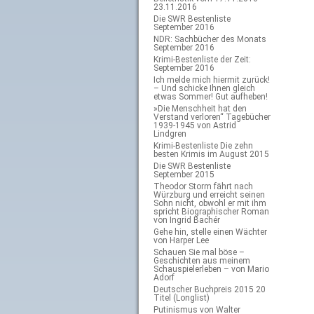
23.11.2016
Die SWR Bestenliste
September 2016
NDR: Sachbücher des Monats
September 2016
Krimi-Bestenliste der Zeit:
September 2016
Ich melde mich hiermit zurück!
– Und schicke Ihnen gleich
etwas Sommer! Gut aufheben!
»Die Menschheit hat den
Verstand verloren“ Tagebücher
1939-1945 von Astrid
Lindgren
Krimi-Bestenliste Die zehn
besten Krimis im August 2015
Die SWR Bestenliste
September 2015
Theodor Storm fährt nach
Würzburg und erreicht seinen
Sohn nicht, obwohl er mit ihm
spricht Biographischer Roman
von Ingrid Bachér
Gehe hin, stelle einen Wächter
von Harper Lee
Schauen Sie mal böse –
Geschichten aus meinem
Schauspielerleben – von Mario
Adorf
Deutscher Buchpreis 2015 20
Titel (Longlist)
Putinismus von Walter