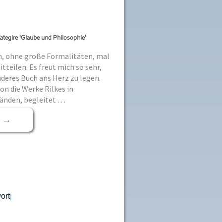
ategire 'Glaube und Philosophie'
h, ohne große Formalitäten, mal
teilen. Es freut mich so sehr,
deres Buch ans Herz zu legen.
on die Werke Rilkes in
nden, begleitet …
r
→
ort
|