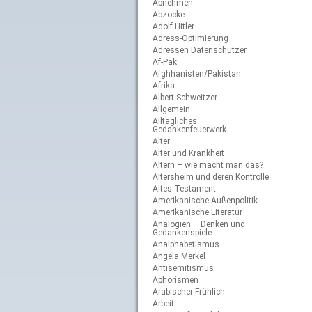
Abnehmen
Abzocke
Adolf Hitler
Adress-Optimierung
Adressen Datenschützer
Af-Pak
Afghhanisten/Pakistan
Afrika
Albert Schweitzer
Allgemein
Alltägliches
Gedankenfeuerwerk
Alter
Alter und Krankheit
Altern – wie macht man das?
Altersheim und deren Kontrolle
Altes Testament
Amerikanische Außenpolitik
Amerikanische Literatur
Analogien – Denken und
Gedankenspiele
Analphabetismus
Angela Merkel
Antisemitismus
Aphorismen
Arabischer Frühlich
Arbeit