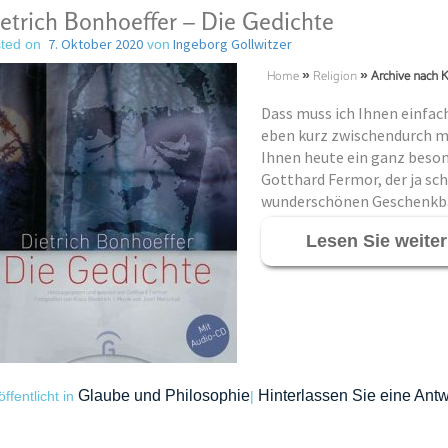
etrich Bonhoeffer – Die Gedichte
7. Oktober 2020
Ingeborg Gollwitzer
ted on
von
Home
»
Religion
»
Archive nach K
Dass muss ich Ihnen einfac
eben kurz zwischendurch mit
Ihnen heute ein ganz beson
Gotthard Fermor, der ja sch
wunderschönen Geschenkbä
Lesen Sie weite
Glaube und Philosophie
Hinterlassen Sie eine Antw
öffentlicht in
|