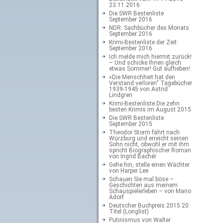
23.11.2016
Die SWR Bestenliste
September 2016
NDR: Sachbücher des Monats
September 2016
Krimi-Bestenliste der Zeit:
September 2016
Ich melde mich hiermit zurück!
– Und schicke Ihnen gleich
etwas Sommer! Gut aufheben!
»Die Menschheit hat den
Verstand verloren“ Tagebücher
1939-1945 von Astrid
Lindgren
Krimi-Bestenliste Die zehn
besten Krimis im August 2015
Die SWR Bestenliste
September 2015
Theodor Storm fährt nach
Würzburg und erreicht seinen
Sohn nicht, obwohl er mit ihm
spricht Biographischer Roman
von Ingrid Bachér
Gehe hin, stelle einen Wächter
von Harper Lee
Schauen Sie mal böse –
Geschichten aus meinem
Schauspielerleben – von Mario
Adorf
Deutscher Buchpreis 2015 20
Titel (Longlist)
Putinismus von Walter