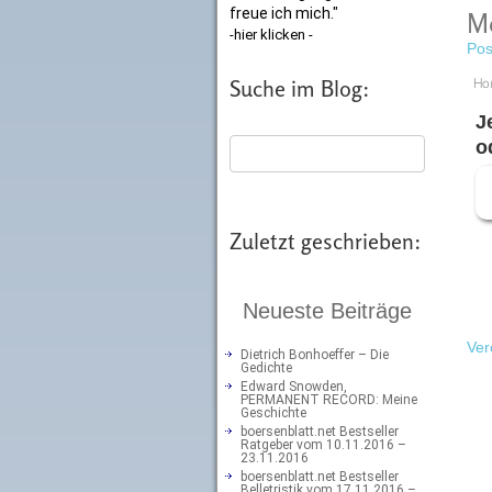
freue ich mich."
Me
-hier klicken -
Pos
Suche im Blog:
Ho
J
o
Zuletzt geschrieben:
Neueste Beiträge
Ver
Dietrich Bonhoeffer – Die
Gedichte
Edward Snowden,
PERMANENT RECORD: Meine
Geschichte
boersenblatt.net Bestseller
Ratgeber vom 10.11.2016 –
23.11.2016
boersenblatt.net Bestseller
Belletristik vom 17.11.2016 –