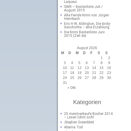
Laqueur
SWR – Bestenliste Juli /
August 2015
Alte Feinde Krimi von Jürgen
Heimbach
Eric H.W. Aldington, Die Andy-
Geschichte – eine Erzählung
Die Krimi Bestenliste Juni
2015 (Zeit.de)
August 2026
M
D
M
D
F
S
S
1
2
3
4
5
6
7
8
9
10
11
12
13
14
15
16
17
18
19
20
21
22
23
24
25
26
27
28
29
30
31
« Okt.
Kategorien
25 meistverkaufe Bücher 2014
– Lesen lohnt sich!
;Stephen Greenblatt
Abama Tod