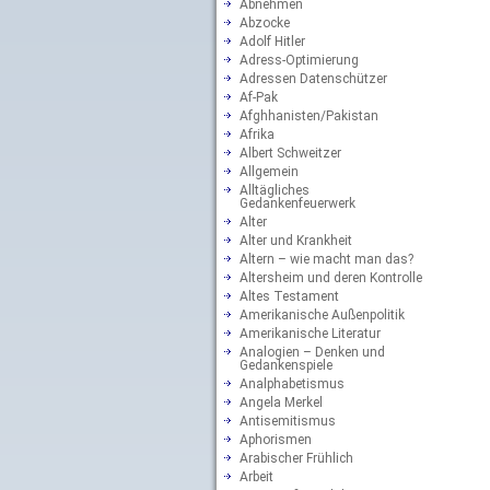
Abnehmen
Abzocke
Adolf Hitler
Adress-Optimierung
Adressen Datenschützer
Af-Pak
Afghhanisten/Pakistan
Afrika
Albert Schweitzer
Allgemein
Alltägliches
Gedankenfeuerwerk
Alter
Alter und Krankheit
Altern – wie macht man das?
Altersheim und deren Kontrolle
Altes Testament
Amerikanische Außenpolitik
Amerikanische Literatur
Analogien – Denken und
Gedankenspiele
Analphabetismus
Angela Merkel
Antisemitismus
Aphorismen
Arabischer Frühlich
Arbeit