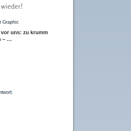
 wieder!
) vor uns: zu krumm
n – …
ntwort
|