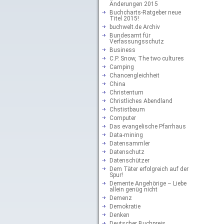
Änderungen 2015
Buchcharts-Ratgeber neue
Titel 2015!
buchwelt.de Archiv
Bundesamt für
Verfassungsschutz
Business
C.P. Snow, The two cultures
Camping
Chancengleichheit
China
Christentum
Christliches Abendland
Chstistbaum
Computer
Das evangelische Pfarrhaus
Data-mining
Datensammler
Datenschutz
Datenschützer
Dem Täter erfolgreich auf der
Spur!
Demente Angehörige – Liebe
allein genüg nicht
Demenz
Demokratie
Denken
Deutscher Buchpreis