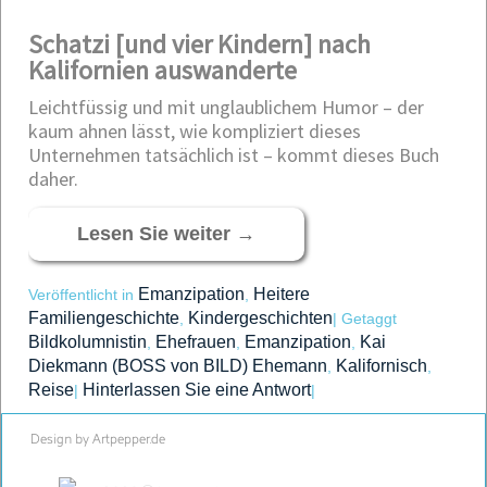
Schatzi [und vier Kindern] nach
Kalifornien auswanderte
Leichtfüssig und mit unglaublichem Humor – der
kaum ahnen lässt, wie kompliziert dieses
Unternehmen tatsächlich ist – kommt dieses Buch
daher.
Lesen Sie weiter
→
Emanzipation
Heitere
Veröffentlicht in
,
Familiengeschichte
Kindergeschichten
,
|
Getaggt
Bildkolumnistin
Ehefrauen
Emanzipation
Kai
,
,
,
Diekmann (BOSS von BILD) Ehemann
Kalifornisch
,
,
Reise
Hinterlassen Sie eine Antwort
|
|
Design by Artpepper.de