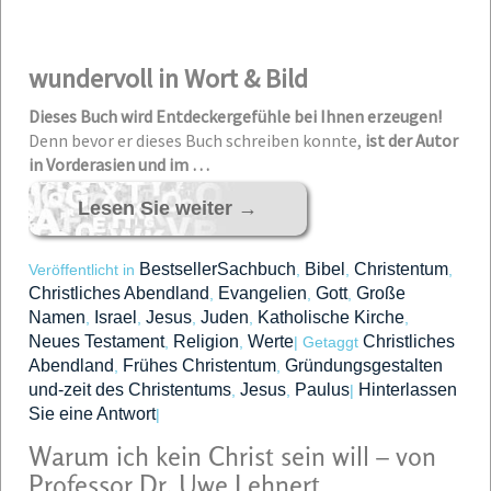
wundervoll in Wort & Bild
Dieses Buch wird Entdeckergefühle bei Ihnen erzeugen!
Denn bevor er dieses Buch schreiben konnte,
ist der Autor
in Vorderasien und im …
Lesen Sie weiter
→
BestsellerSachbuch
Bibel
Christentum
Veröffentlicht in
,
,
,
Christliches Abendland
Evangelien
Gott
Große
,
,
,
Namen
Israel
Jesus
Juden
Katholische Kirche
,
,
,
,
,
Neues Testament
Religion
Werte
Christliches
,
,
|
Getaggt
Abendland
Frühes Christentum
Gründungsgestalten
,
,
und-zeit des Christentums
Jesus
Paulus
Hinterlassen
,
,
|
Sie eine Antwort
|
Warum ich kein Christ sein will – von
Professor Dr. Uwe Lehnert