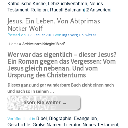
Katholische Kirche
Lehrzuchtverfahren
Neues
,
,
Testament
Religion
Rudolf Bultmann
2
Antworten
,
,
|
|
Jesus. Ein Leben. Von Abtprimas
Notker Wolf
17. Januar 2013
Ingeborg Gollwitzer
Posted on
von
Home
»
Archive nach Kategire 'Bibel'
Wer war das eigentlich – dieser Jesus?
Ein Roman gegen das Vergessen: Vom
Jesus gleich nebenan. Und vom
Ursprung des Christentums
Dieses ganz und gar wunderbare Buch zieht einen nach
und nach so in seinen …
Lesen Sie weiter
→
Bibel
Biographie
Evangelien
Veröffentlicht in
,
,
,
Geschichte
Große Namen
Literatur
Neues Testament
,
,
,
,