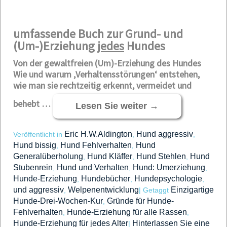
umfassende Buch zur Grund- und
(Um-)Erziehung
jedes
Hundes
Von der gewaltfreien (Um)-Erziehung des Hundes
Wie und warum ‚Verhaltensstörungen‘ entstehen,
wie man sie rechtzeitig erkennt, vermeidet und
behebt
…
Lesen Sie weiter
→
Eric H.W.Aldington
Hund aggressiv
Veröffentlicht in
,
,
Hund bissig
Hund Fehlverhalten
Hund
,
,
Generalüberholung
Hund Kläffer
Hund Stehlen
Hund
,
,
,
Stubenrein
Hund und Verhalten
Hund: Umerziehung
,
,
,
Hunde-Erziehung
Hundebücher
Hundepsychologie
,
,
,
und aggressiv
Welpenentwicklung
Einzigartige
,
|
Getaggt
Hunde-Drei-Wochen-Kur
Gründe für Hunde-
,
Fehlverhalten
Hunde-Erziehung für alle Rassen
,
,
Hunde-Erziehung für jedes Alter
Hinterlassen Sie eine
|