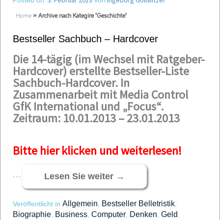
3. Februar 2013
Ingeborg Gollwitzer
Posted on
von
Home
»
Archive nach Kategire 'Geschichte'
Bestseller Sachbuch – Hardcover
Die 14-tägig (im Wechsel mit Ratgeber-
Hardcover) erstellte Bestseller-Liste
Sachbuch-Hardcover. In
Zusammenarbeit mit Media Control
GfK International und „Focus“.
Zeitraum: 10.01.2013 – 23.01.2013
Bitte hier klicken und weiterlesen!
…
Lesen Sie weiter
→
Allgemein
Bestseller Belletristik
Veröffentlicht in
,
,
Biographie
Business
Computer
Denken
Geld
,
,
,
,
,