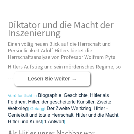
Diktator und die Macht der
Inszenierung
Einen völlig neuen Blick auf die Herrschaft und
Persönlichkeit Adolf Hitlers bietet die
Herrschaftsanalyse von Professor Wolfram Pyta.
Hitlers Aufstieg und sein mörderisches Regime, so
…
Lesen Sie weiter
→
Biographie
Geschichte
Hitler als
Veröffentlicht in
,
,
Feldherr
Hitler, der gescheiterte Künstler
Zweite
,
,
Weltkrieg
Der Zweite Weltkrieg
Hitler -
|
Getaggt
,
Geniekult und totale Herrschaft
Hitler und die Macht
,
,
Hitler und Kunst
1
Antwort
|
|
Als Hitler unser Nachbar war –