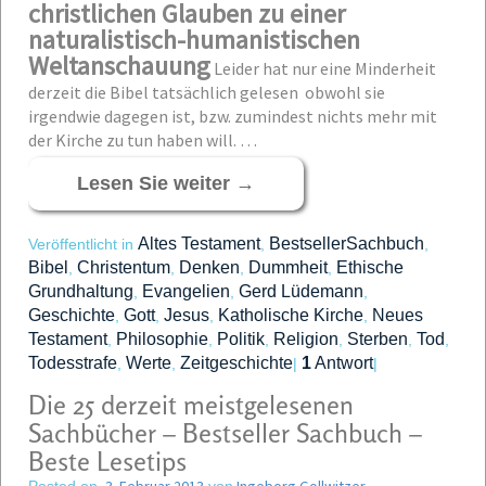
christlichen Glauben zu einer
naturalistisch-humanistischen
Weltanschauung
Leider hat nur eine Minderheit
derzeit die Bibel tatsächlich gelesen obwohl sie
irgendwie dagegen ist, bzw. zumindest nichts mehr mit
der Kirche zu tun haben will. …
Lesen Sie weiter
→
Altes Testament
BestsellerSachbuch
Veröffentlicht in
,
,
Bibel
Christentum
Denken
Dummheit
Ethische
,
,
,
,
Grundhaltung
Evangelien
Gerd Lüdemann
,
,
,
Geschichte
Gott
Jesus
Katholische Kirche
Neues
,
,
,
,
Testament
Philosophie
Politik
Religion
Sterben
Tod
,
,
,
,
,
,
Todesstrafe
Werte
Zeitgeschichte
1
Antwort
,
,
|
|
Die 25 derzeit meistgelesenen
Sachbücher – Bestseller Sachbuch –
Beste Lesetips