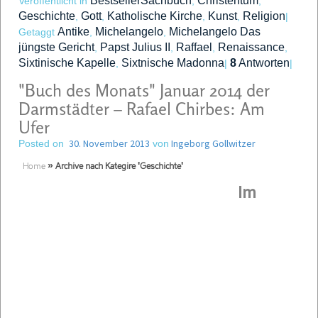
BestsellerSachbuch
Christentum
Veröffentlicht in
,
,
Geschichte
Gott
Katholische Kirche
Kunst
Religion
,
,
,
,
|
Antike
Michelangelo
Michelangelo Das
Getaggt
,
,
jüngste Gericht
Papst Julius II
Raffael
Renaissance
,
,
,
,
Sixtinische Kapelle
Sixtnische Madonna
8
Antworten
,
|
|
"Buch des Monats" Januar 2014 der
Darmstädter – Rafael Chirbes: Am
Ufer
30. November 2013
Ingeborg Gollwitzer
Posted on
von
Home
»
Archive nach Kategire 'Geschichte'
Im