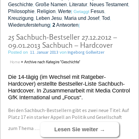
Geschichte
Große Namen
Literatur
Neues Testament
,
,
,
,
Philosophie
Religion
Werte
Fesus
,
,
|
Getaggt
,
Kreuzigung
Leben Jesu
Maria und Josef
Tod
,
,
,
,
Wiederuferstehung
2
Antworten
|
|
25 Sachbuch-Bestseller 27.12.2012 –
09.01.2013 Sachbuch – Hardcover
11. Januar 2013
Ingeborg Gollwitzer
Posted on
von
Home
»
Archive nach Kategire 'Geschichte'
Die 14-tägig (im Wechsel mit Ratgeber-
Hardcover) erstellte Bestseller-Liste Sachbuch-
Hardcover. In Zusammenarbeit mit Media Control
GfK International und „Focus“.
Bei den Sachbuch-Bestsellern gibt es zwei neue Titel: Auf
Platz 17 ein starker Appell an Politik und Gesellschaft
zum Thema …
Lesen Sie weiter
→