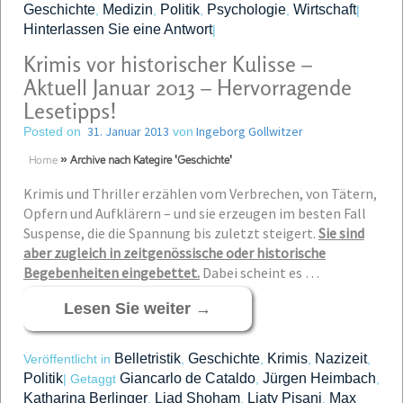
Geschichte
Medizin
Politik
Psychologie
Wirtschaft
,
,
,
,
|
Hinterlassen Sie eine Antwort
|
Krimis vor historischer Kulisse –
Aktuell Januar 2013 – Hervorragende
Lesetipps!
31. Januar 2013
Ingeborg Gollwitzer
Posted on
von
Home
»
Archive nach Kategire 'Geschichte'
Krimis und Thriller erzählen vom Verbrechen, von Tätern,
Opfern und Aufklärern – und sie erzeugen im besten Fall
Suspense, die die Spannung bis zuletzt steigert.
Sie sind
aber zugleich in zeitgenössische oder his­torische
Begebenheiten eingebettet.
Dabei scheint es …
Lesen Sie weiter
→
Belletristik
Geschichte
Krimis
Nazizeit
Veröffentlicht in
,
,
,
,
Politik
Giancarlo de Cataldo
Jürgen Heimbach
|
Getaggt
,
,
Katharina Berlinger
Liad Shoham
Liaty Pisani
Max
,
,
,