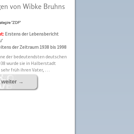
ngen von Wibke Bruhns
ategire 'ZDF'
t:
Erstens der Lebensbericht
au‘
 Zeitraum 1938 bis 1998
ine der bedeutendsten deutschen
938 wurde sie in Halberstadt
 sehr früh ihren Vater, …
 weiter
→