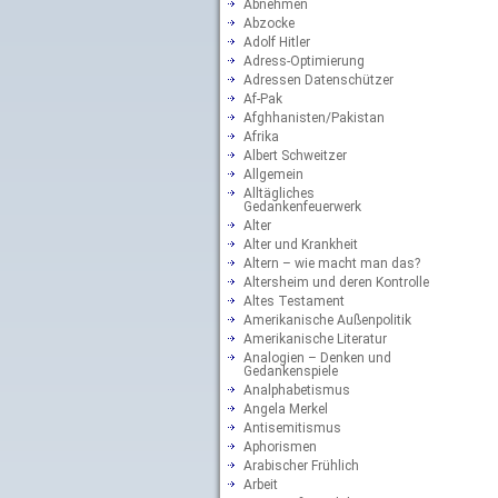
Abnehmen
Abzocke
Adolf Hitler
Adress-Optimierung
Adressen Datenschützer
Af-Pak
Afghhanisten/Pakistan
Afrika
Albert Schweitzer
Allgemein
Alltägliches
Gedankenfeuerwerk
Alter
Alter und Krankheit
Altern – wie macht man das?
Altersheim und deren Kontrolle
Altes Testament
Amerikanische Außenpolitik
Amerikanische Literatur
Analogien – Denken und
Gedankenspiele
Analphabetismus
Angela Merkel
Antisemitismus
Aphorismen
Arabischer Frühlich
Arbeit