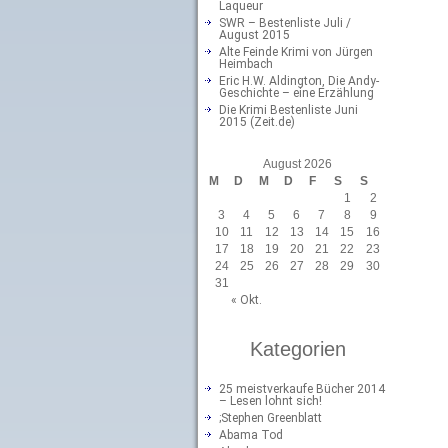
Laqueur
SWR – Bestenliste Juli /
August 2015
Alte Feinde Krimi von Jürgen
Heimbach
Eric H.W. Aldington, Die Andy-
Geschichte – eine Erzählung
Die Krimi Bestenliste Juni
2015 (Zeit.de)
August 2026
M
D
M
D
F
S
S
1
2
3
4
5
6
7
8
9
10
11
12
13
14
15
16
17
18
19
20
21
22
23
24
25
26
27
28
29
30
31
« Okt.
Kategorien
25 meistverkaufe Bücher 2014
– Lesen lohnt sich!
;Stephen Greenblatt
Abama Tod