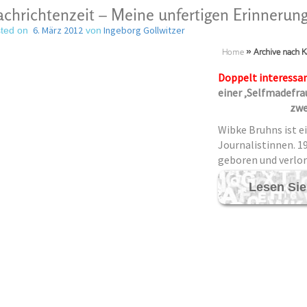
chrichtenzeit – Meine unfertigen Erinneru
6. März 2012
Ingeborg Gollwitzer
ted on
von
Home
»
Archive nach K
Doppelt interessan
einer ‚Selfmadefr
zweitens der
Wibke Bruhns ist e
Journalistinnen. 1
geboren und verlor
Lesen Sie