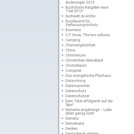
Änderungen 2015
Buchcharts-Ratgeber neue
Titel 2015!
buchwelt.de Archiv
Bundesamt für
Verfassungsschutz
Business
C.P. Snow, The two cultures
Camping
Chancengleichheit
China
Christentum
Christliches Abendland
Chstistbaum
Computer
Das evangelische Pfarrhaus
Data-mining
Datensammler
Datenschutz
Datenschützer
Dem Täter erfolgreich auf der
Spur!
Demente Angehörige – Liebe
allein genüg nicht
Demenz
Demokratie
Denken
Deutscher Buchpreis