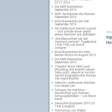
23.11.2016
Die SWR Bestenliste
September 2016
NDR: Sachbücher des Monats
September 2016
Krimi-Bestenliste der Zeit:
September 2016
Ich melde mich hiermit zurück!
– Und schicke Ihnen gleich
Ver
etwas Sommer! Gut aufheben!
Ing
»Die Menschheit hat den
Verstand verloren“ Tagebücher
Hin
1939-1945 von Astrid
Lindgren
Krimi-Bestenliste Die zehn
besten Krimis im August 2015
Die SWR Bestenliste
September 2015
Theodor Storm fährt nach
Würzburg und erreicht seinen
Sohn nicht, obwohl er mit ihm
spricht Biographischer Roman
von Ingrid Bachér
Gehe hin, stelle einen Wächter
von Harper Lee
Schauen Sie mal böse –
Geschichten aus meinem
Schauspielerleben – von Mario
Adorf
Deutscher Buchpreis 2015 20
Titel (Longlist)
Putinismus von Walter