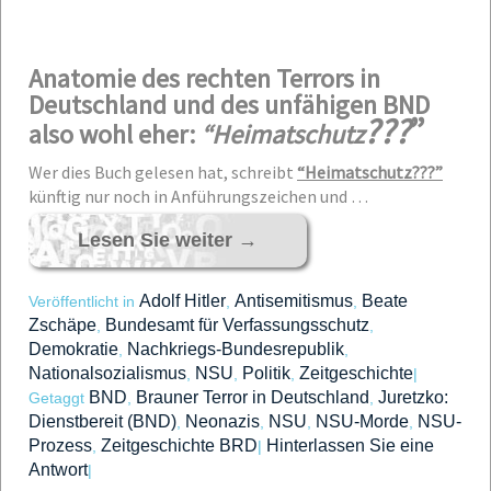
Anatomie des rechten Terrors in
Deutschland und des unfähigen BND
???
”
also
wohl eher:
“Heimatschutz
Wer dies Buch gelesen hat, schreibt
“Heimatschutz???”
künftig nur noch in Anführungszeichen und …
Lesen Sie weiter
→
Adolf Hitler
Antisemitismus
Beate
Veröffentlicht in
,
,
Zschäpe
Bundesamt für Verfassungsschutz
,
,
Demokratie
Nachkriegs-Bundesrepublik
,
,
Nationalsozialismus
NSU
Politik
Zeitgeschichte
,
,
,
|
BND
Brauner Terror in Deutschland
Juretzko:
Getaggt
,
,
Dienstbereit (BND)
Neonazis
NSU
NSU-Morde
NSU-
,
,
,
,
Prozess
Zeitgeschichte BRD
Hinterlassen Sie eine
,
|
Antwort
|