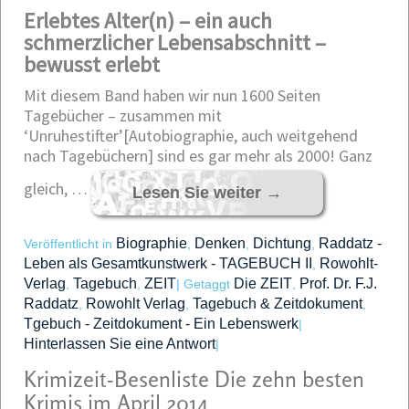
Erlebtes Alter(n) – ein auch
schmerzlicher Lebensabschnitt –
bewusst erlebt
Mit diesem Band haben wir nun 1600 Seiten
Tagebücher – zusammen mit
‘Unruhestifter’[Autobiographie, auch weitgehend
nach Tagebüchern] sind es gar mehr als 2000! Ganz
gleich, …
Lesen Sie weiter
→
Biographie
Denken
Dichtung
Raddatz -
Veröffentlicht in
,
,
,
Leben als Gesamtkunstwerk - TAGEBUCH II
Rowohlt-
,
Verlag
Tagebuch
ZEIT
Die ZEIT
Prof. Dr. F.J.
,
,
|
Getaggt
,
Raddatz
Rowohlt Verlag
Tagebuch & Zeitdokument
,
,
,
Tgebuch - Zeitdokument - Ein Lebenswerk
|
Hinterlassen Sie eine Antwort
|
Krimizeit-Besenliste Die zehn besten
Krimis im April 2014