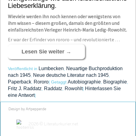
Liebeserklärung.
Wieviele werden ihn noch kennen oder wenigstens von
ihm wissen – diesem großen, damals den größten und
einfallsreichsten Verleger Heinrich-Maria Ledig-Rowohlt.
Er war der Erfinder von rororo – und revolutionierte …
Lesen Sie weiter
→
Lumbecken
Neuartige Buchproduktion
Veröffentlicht in
,
nach 1945
Neue deutsche Literatur nach 1945
,
,
Paperback
Rororo
Autobiographie
Biographie
,
|
Getaggt
,
,
Fritz J. Raddatz
Raddatz
Rowohlt
Hinterlassen Sie
,
,
|
eine Antwort
|
Design by Artpepper.de
2026 © Literaturkurier.net