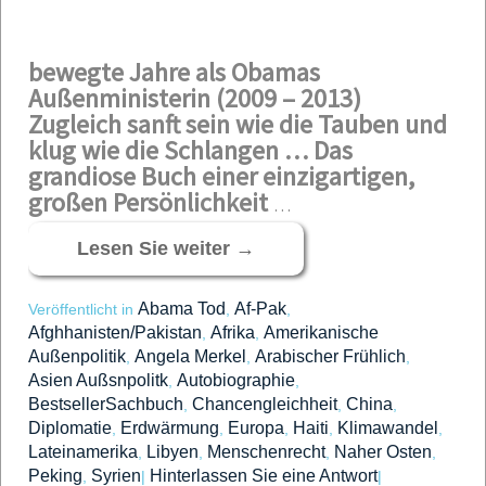
bewegte Jahre als Obamas
Außenministerin (2009 – 2013)
Zugleich sanft sein wie die Tauben und
klug wie die Schlangen …
Das
grandiose Buch einer einzigartigen,
großen Persönlichkeit
…
Lesen Sie weiter
→
Abama Tod
Af-Pak
Veröffentlicht in
,
,
Afghhanisten/Pakistan
Afrika
Amerikanische
,
,
Außenpolitik
Angela Merkel
Arabischer Frühlich
,
,
,
Asien Außsnpolitk
Autobiographie
,
,
BestsellerSachbuch
Chancengleichheit
China
,
,
,
Diplomatie
Erdwärmung
Europa
Haiti
Klimawandel
,
,
,
,
,
Lateinamerika
Libyen
Menschenrecht
Naher Osten
,
,
,
,
Peking
Syrien
Hinterlassen Sie eine Antwort
,
|
|