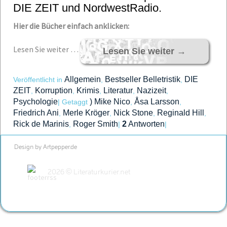
DIE ZEIT und NordwestRadio.
Hier die Bücher einfach anklicken:
Lesen Sie weiter …
Lesen Sie weiter
→
Allgemein
Bestseller Belletristik
DIE
Veröffentlicht in
,
,
ZEIT
Korruption
Krimis
Literatur
Nazizeit
,
,
,
,
,
Psychologie
) Mike Nico
Åsa Larsson
|
Getaggt
,
,
Friedrich Ani
Merle Kröger
Nick Stone
Reginald Hill
,
,
,
,
Rick de Marinis
Roger Smith
2
Antworten
,
|
|
Design by Artpepper.de
2026 © Literaturkurier.net