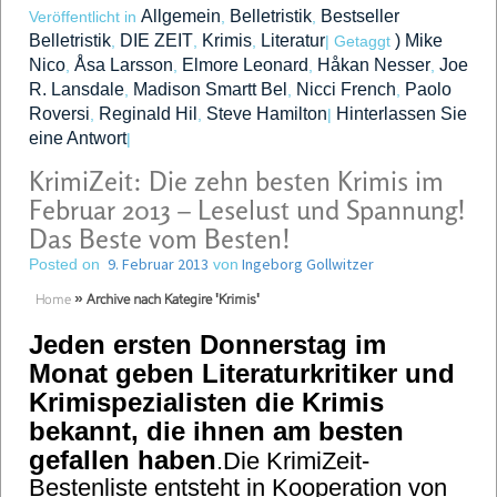
Allgemein
Belletristik
Bestseller
Veröffentlicht in
,
,
Belletristik
DIE ZEIT
Krimis
Literatur
) Mike
,
,
,
|
Getaggt
Nico
Åsa Larsson
Elmore Leonard
Håkan Nesser
Joe
,
,
,
,
R. Lansdale
Madison Smartt Bel
Nicci French
Paolo
,
,
,
Roversi
Reginald Hil
Steve Hamilton
Hinterlassen Sie
,
,
|
eine Antwort
|
KrimiZeit: Die zehn besten Krimis im
Februar 2013 – Leselust und Spannung!
Das Beste vom Besten!
9. Februar 2013
Ingeborg Gollwitzer
Posted on
von
Home
»
Archive nach Kategire 'Krimis'
Jeden ersten Donnerstag im
Monat geben Literaturkritiker und
Krimispezialisten die Krimis
bekannt, die ihnen am besten
gefallen haben
.Die KrimiZeit-
Bestenliste entsteht in Kooperation von