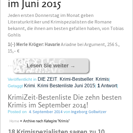
im Juni 2015
Jeden ersten Donnerstag im Monat geben
Literaturkritiker und Krimispezialisten die Romane
bekannt, die ihnen am besten gefallen haben, von Tobias
Gohlis
1
(-) Merle Kröger: Havarie
Ariadne bei Argument, 256 S.,
15,– €
…
Lesen Sie weiter
→
DIE ZEIT
Krimi-Bestseller
Krimis
Veröffentlicht in
,
,
|
Krimi
Krimi Bestenliste Juni 2015
1
Antwort
Getaggt
,
|
|
KrimiZeit-Bestenliste Die zehn besten
Krimis im September 2014!
4. September 2014
Ingeborg Gollwitzer
Posted on
von
Home
»
Archive nach Kategire 'Krimis'
18 Krimispezialisten sagen zu 10