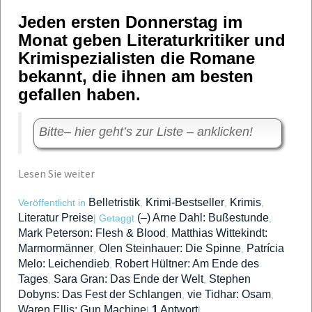
Jeden ersten Donnerstag im
Monat geben Literaturkritiker und
Krimispezialisten die Romane
bekannt, die ihnen am besten
gefallen haben.
Bitte– hier geht’s zur Liste – anklicken!
Lesen Sie weiter
Belletristik
Krimi-Bestseller
Krimis
Veröffentlicht in
,
,
,
Literatur Preise
(–) Arne Dahl: Bußestunde
|
Getaggt
,
Mark Peterson: Flesh & Blood
Matthias Wittekindt:
,
Marmormänner
Olen Steinhauer: Die Spinne
Patrícia
,
,
Melo: Leichendieb
Robert Hültner: Am Ende des
,
Tages
Sara Gran: Das Ende der Welt
Stephen
,
,
Dobyns: Das Fest der Schlangen
vie Tidhar: Osam
,
,
Waren Ellis: Gun Machine
1
Antwort
|
|