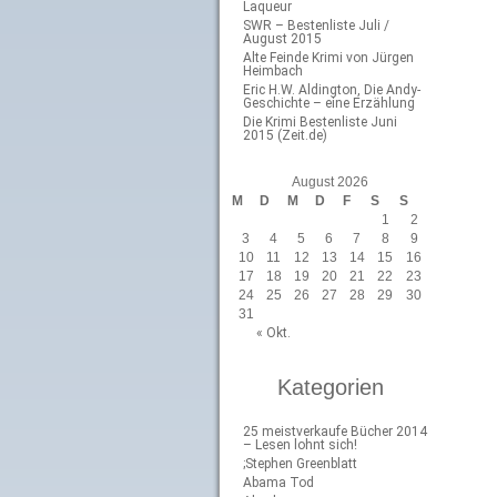
Laqueur
SWR – Bestenliste Juli /
August 2015
Alte Feinde Krimi von Jürgen
Heimbach
Eric H.W. Aldington, Die Andy-
Geschichte – eine Erzählung
Die Krimi Bestenliste Juni
2015 (Zeit.de)
August 2026
M
D
M
D
F
S
S
1
2
3
4
5
6
7
8
9
10
11
12
13
14
15
16
17
18
19
20
21
22
23
24
25
26
27
28
29
30
31
« Okt.
Kategorien
25 meistverkaufe Bücher 2014
– Lesen lohnt sich!
;Stephen Greenblatt
Abama Tod