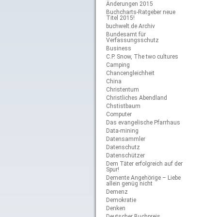
Änderungen 2015
Buchcharts-Ratgeber neue
Titel 2015!
buchwelt.de Archiv
Bundesamt für
Verfassungsschutz
Business
C.P. Snow, The two cultures
Camping
Chancengleichheit
China
Christentum
Christliches Abendland
Chstistbaum
Computer
Das evangelische Pfarrhaus
Data-mining
Datensammler
Datenschutz
Datenschützer
Dem Täter erfolgreich auf der
Spur!
Demente Angehörige – Liebe
allein genüg nicht
Demenz
Demokratie
Denken
Deutscher Buchpreis