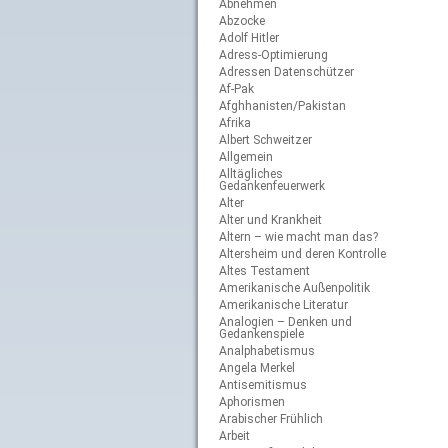
Abnehmen
Abzocke
Adolf Hitler
Adress-Optimierung
Adressen Datenschützer
Af-Pak
Afghhanisten/Pakistan
Afrika
Albert Schweitzer
Allgemein
Alltägliches
Gedankenfeuerwerk
Alter
Alter und Krankheit
Altern – wie macht man das?
Altersheim und deren Kontrolle
Altes Testament
Amerikanische Außenpolitik
Amerikanische Literatur
Analogien – Denken und
Gedankenspiele
Analphabetismus
Angela Merkel
Antisemitismus
Aphorismen
Arabischer Frühlich
Arbeit