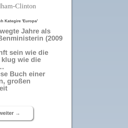
dham-Clinton
h Kategire 'Europa'
wegte Jahre als
enministerin (2009
ft sein wie die
klug wie die
 …
se Buch einer
en, großen
eit
weiter
→