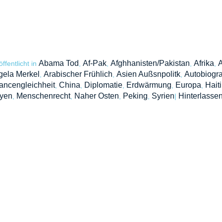
Abama Tod
Af-Pak
Afghhanisten/Pakistan
Afrika
A
öffentlicht in
,
,
,
,
gela Merkel
Arabischer Frühlich
Asien Außsnpolitk
Autobiogr
,
,
,
ancengleichheit
China
Diplomatie
Erdwärmung
Europa
Haiti
,
,
,
,
,
byen
Menschenrecht
Naher Osten
Peking
Syrien
Hinterlassen
,
,
,
,
|