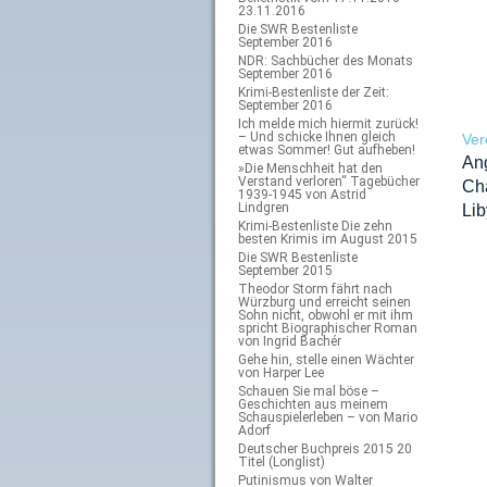
23.11.2016
Die SWR Bestenliste
September 2016
NDR: Sachbücher des Monats
September 2016
Krimi-Bestenliste der Zeit:
September 2016
Ich melde mich hiermit zurück!
– Und schicke Ihnen gleich
Ver
etwas Sommer! Gut aufheben!
An
»Die Menschheit hat den
Verstand verloren“ Tagebücher
Ch
1939-1945 von Astrid
Lindgren
Li
Krimi-Bestenliste Die zehn
besten Krimis im August 2015
Die SWR Bestenliste
September 2015
Theodor Storm fährt nach
Würzburg und erreicht seinen
Sohn nicht, obwohl er mit ihm
spricht Biographischer Roman
von Ingrid Bachér
Gehe hin, stelle einen Wächter
von Harper Lee
Schauen Sie mal böse –
Geschichten aus meinem
Schauspielerleben – von Mario
Adorf
Deutscher Buchpreis 2015 20
Titel (Longlist)
Putinismus von Walter