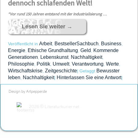
dennoch schlafenden Welt!
“Vor rund 150 Jahren entstand mit der Industrialisierung …
Lesen Sie weiter
→
Arbeit
BestsellerSachbuch
Business
Veröffentlicht in
,
,
,
Energie
Ethische Grundhaltung
Geld
Kommende
,
,
,
Generationen
Lebenskunst
Nachhaltigkeit
,
,
,
Philosophie
Politik
Umwelt
Verantwortung
Werte
,
,
,
,
,
Wirtschaftskrise
Zeitgeschichte
Bewusster
,
|
Getaggt
leben
Nachhaltigkeit
Hinterlassen Sie eine Antwort
,
|
|
Design by Artpepper.de
2026 © Literaturkurier.net