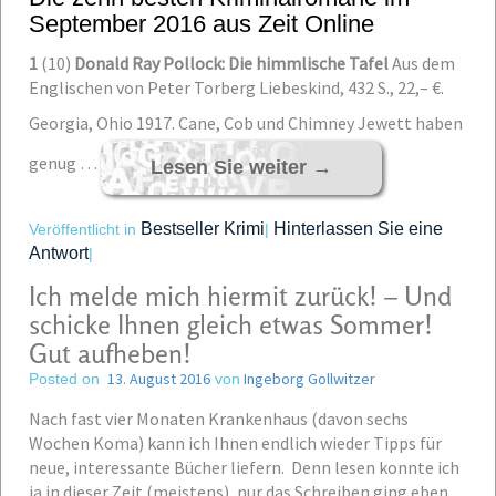
September 2016 aus Zeit Online
1
(10)
Donald Ray Pollock: Die himmlische Tafel
Aus dem
Englischen von Peter Torberg Liebeskind, 432 S., 22,– €.
Georgia, Ohio 1917. Cane, Cob und Chimney Jewett haben
genug …
Lesen Sie weiter
→
Bestseller Krimi
Hinterlassen Sie eine
Veröffentlicht in
|
Antwort
|
Ich melde mich hiermit zurück! – Und
schicke Ihnen gleich etwas Sommer!
Gut aufheben!
13. August 2016
Ingeborg Gollwitzer
Posted on
von
Nach fast vier Monaten Krankenhaus (davon sechs
Wochen Koma) kann ich Ihnen endlich wieder Tipps für
neue, interessante Bücher liefern. Denn lesen konnte ich
ja in dieser Zeit (meistens), nur das Schreiben ging eben