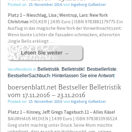
25. November 2016
Ingeborg Gollwitzer
Posted on
von
Platz 1 – Nieschlag, Lisa ; Wentrup, Lars: New York
Christmas
HÖLKER | 24.95 Euro | ISBN 9783881179775
Ein
Ausflug in das magische New York der Vorweihnachtszeit:
Wenn bunte Lichter die Fassaden schmücken, allerorten
Jingle Bells erklingt …
Lesen Sie weiter
→
Belletristik
Belletristik!
Bestsellerliste
Veröffentlicht in
,
,
,
BestsellerSachbuch
Hinterlassen Sie eine Antwort
|
|
boersenblatt.net Bestseller Belletristik
vom 17.11.2016 – 23.11.2016
25. November 2016
Ingeborg Gollwitzer
Posted on
von
Platz 1 – Kinney, Jeff: Gregs Tagebuch 11 – Alles Käse!
BAUMHAUS MEDIEN | 14.99 Euro | ISBN 9783833936524
Greg steht mächtig unter Druck. Seine Mom möchte
unbedingt, dass er sich ein Hobby sucht, um „seinen