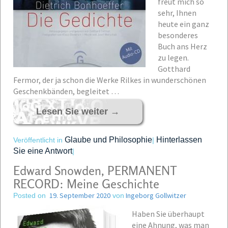
freut mich so
sehr, Ihnen
heute ein ganz
besonderes
Buch ans Herz
zu legen.
Gotthard
Fermor, der ja schon die Werke Rilkes in wunderschönen
Geschenkbänden, begleitet …
Lesen Sie weiter
→
Glaube und Philosophie
Hinterlassen
Veröffentlicht in
|
Sie eine Antwort
|
Edward Snowden, PERMANENT
RECORD: Meine Geschichte
19. September 2020
Ingeborg Gollwitzer
Posted on
von
Haben Sie überhaupt
eine Ahnung, was man