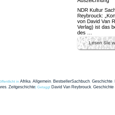
Auszeichnung
NDR Kultur Sach
Reybrouck: „Kon
von David Van 
Verlag) ist das
des …
Lesen Sie w
Afrika
Allgemein
BestsellerSachbuch
Geschichte
öffentlicht in
,
,
,
,
hres
Zeitgeschichte
David Van Reybrouck
Geschichte
,
|
Getaggt
,