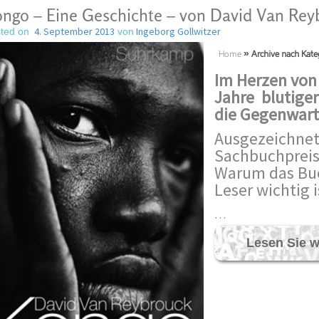
ngo – Eine Geschichte – von David Van Rey
4. September 2013
Ingeborg Gollwitzer
ted on
von
Home
»
Archive nach Kate
Im Herzen von 
Jahre blutiger
die Gegenwart
Ausgezeichnet
Sachbuchpreis
Warum das Buc
Leser wichtig i
…
Lesen Sie w