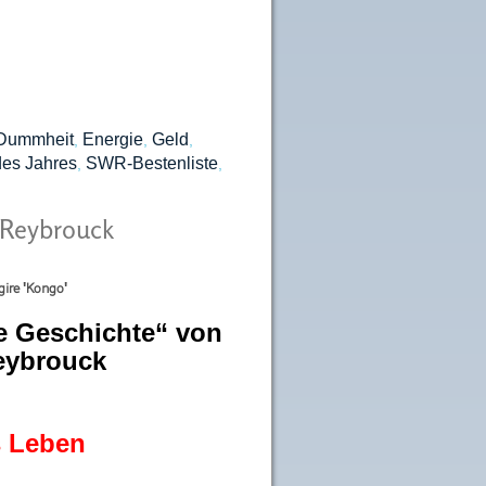
Dummheit
Energie
Geld
,
,
,
es Jahres
SWR-Bestenliste
,
,
 Reybrouck
gire 'Kongo'
e Geschichte“ von
eybrouck
s Leben