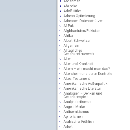
Abnehmen
Abzocke
Adolf Hitler
Adress-Optimierung
Adressen Datenschützer
Af-Pak
Afghhanisten/Pakistan
Afrika
Albert Schweitzer
Allgemein
Alltägliches
Gedankenfeuerwerk
Alter
Alter und Krankheit
Altern – wie macht man das?
Altersheim und deren Kontrolle
Altes Testament
Amerikanische Außenpolitik
Amerikanische Literatur
Analogien – Denken und
Gedankenspiele
Analphabetismus
Angela Merkel
Antisemitismus
Aphorismen
Arabischer Frühlich
Arbeit