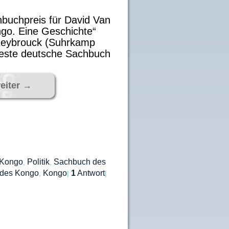
buchpreis für David Van
go. Eine Geschichte“
Reybrouck (Suhrkamp
 beste deutsche Sachbuch
eiter
→
Kongo
Politik
Sachbuch des
,
,
 des Kongo
Kongo
1
Antwort
,
|
|