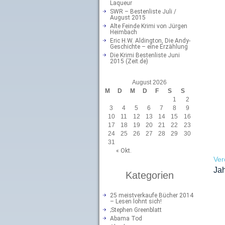
Laqueur
SWR – Bestenliste Juli /
August 2015
Alte Feinde Krimi von Jürgen
Heimbach
Eric H.W. Aldington, Die Andy-
Geschichte – eine Erzählung
Die Krimi Bestenliste Juni
2015 (Zeit.de)
August 2026
M
D
M
D
F
S
S
1
2
3
4
5
6
7
8
9
10
11
12
13
14
15
16
17
18
19
20
21
22
23
24
25
26
27
28
29
30
31
« Okt.
Ver
Ja
Kategorien
25 meistverkaufe Bücher 2014
– Lesen lohnt sich!
;Stephen Greenblatt
Abama Tod