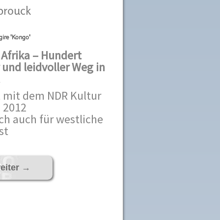
brouck
gire 'Kongo'
Afrika – Hundert
 und leidvoller Weg in
 mit dem NDR Kultur
 2012
h auch für westliche
st
eiter
→