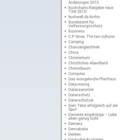
Änderungen 2015
Buchcharts-Ratgeber neue
Titel 2015!
buchwelt.de Archiv
Bundesamt für
Verfassungsschutz
Business
C.P. Snow, The two cultures
Camping
Chancengleichheit
China
Christentum
Christliches Abendland
Chstistbaum
Computer
Das evangelische Pfarrhaus
Data-mining
Datensammler
Datenschutz
Datenschützer
Dem Täter erfolgreich auf der
Spur!
Demente Angehörige – Liebe
allein genüg nicht
Demenz
Demokratie
Denken
Deutscher Buchpreis