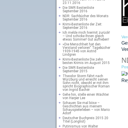
23.11.2016
Die SWR Bestenliste
September 2016
NDR: Sachbücher des Monats
September 2016
Krimi-Bestenliste der Zeit:
September 2016
Ich melde mich hiermit zurück!
– Und schicke Ihnen gleich
Ver
etwas Sommer! Gut aufheben!
Ge
»Die Menschheit hat den
Verstand verloren“ Tagebücher
Ve
1939-1945 von Astrid
Lindgren
ND
Krimi-Bestenliste Die zehn
besten Krimis im August 2015
Pos
Die SWR Bestenliste
September 2015
Theodor Storm fährt nach
Würzburg und erreicht seinen
Sohn nicht, obwohl er mit ihm
spricht Biographischer Roman
von Ingrid Bachér
Gehe hin, stelle einen Wächter
von Harper Lee
Schauen Sie mal böse –
Geschichten aus meinem
Schauspielerleben – von Mario
Adorf
Deutscher Buchpreis 2015 20
Titel (Longlist)
Putinismus von Walter