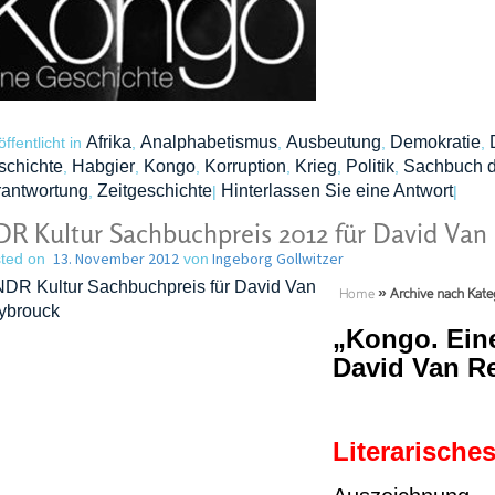
Afrika
Analphabetismus
Ausbeutung
Demokratie
öffentlicht in
,
,
,
,
schichte
Habgier
Kongo
Korruption
Krieg
Politik
Sachbuch d
,
,
,
,
,
,
rantwortung
Zeitgeschichte
Hinterlassen Sie eine Antwort
,
|
|
R Kultur Sachbuchpreis 2012 für David Van
13. November 2012
Ingeborg Gollwitzer
ted on
von
Home
»
Archive nach Kate
„Kongo. Ein
David Van R
Literarische