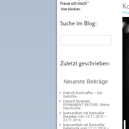
freue ich mich."
Ko
-hier klicken -
Pos
Suche im Blog:
Zuletzt geschrieben:
Neueste Beiträge
Dietrich Bonhoeffer – Die
Gedichte
Edward Snowden,
PERMANENT RECORD: Meine
Geschichte
boersenblatt.net Bestseller
Ratgeber vom 10.11.2016 –
23.11.2016
boersenblatt.net Bestseller
Belletristik vom 17.11.2016 –