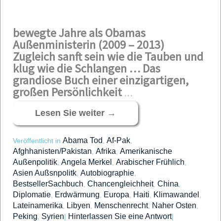
bewegte Jahre als Obamas
Außenministerin (2009 – 2013)
Zugleich sanft sein wie die Tauben und
klug wie die Schlangen …
Das
grandiose Buch einer einzigartigen,
großen Persönlichkeit
…
Lesen Sie weiter
→
Abama Tod
Af-Pak
Veröffentlicht in
,
,
Afghhanisten/Pakistan
Afrika
Amerikanische
,
,
Außenpolitik
Angela Merkel
Arabischer Frühlich
,
,
,
Asien Außsnpolitk
Autobiographie
,
,
BestsellerSachbuch
Chancengleichheit
China
,
,
,
Diplomatie
Erdwärmung
Europa
Haiti
Klimawandel
,
,
,
,
,
Lateinamerika
Libyen
Menschenrecht
Naher Osten
,
,
,
,
Peking
Syrien
Hinterlassen Sie eine Antwort
,
|
|