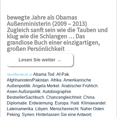
bewegte Jahre als Obamas
Außenministerin (2009 – 2013)
Zugleich sanft sein wie die Tauben und
klug wie die Schlangen …
Das
grandiose Buch einer einzigartigen,
großen Persönlichkeit
…
Lesen Sie weiter
→
Abama Tod
Af-Pak
Veröffentlicht in
,
,
Afghhanisten/Pakistan
Afrika
Amerikanische
,
,
Außenpolitik
Angela Merkel
Arabischer Frühlich
,
,
,
Asien Außsnpolitk
Autobiographie
,
,
BestsellerSachbuch
Chancengleichheit
China
,
,
,
Diplomatie
Erdwärmung
Europa
Haiti
Klimawandel
,
,
,
,
,
Lateinamerika
Libyen
Menschenrecht
Naher Osten
,
,
,
,
Peking
Syrien
Hinterlassen Sie eine Antwort
,
|
|