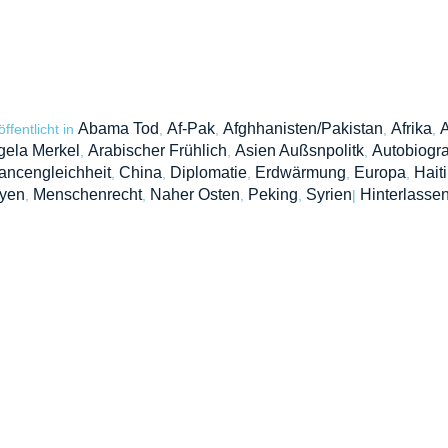
Abama Tod
Af-Pak
Afghhanisten/Pakistan
Afrika
A
öffentlicht in
,
,
,
,
gela Merkel
Arabischer Frühlich
Asien Außsnpolitk
Autobiogr
,
,
,
ancengleichheit
China
Diplomatie
Erdwärmung
Europa
Haiti
,
,
,
,
,
byen
Menschenrecht
Naher Osten
Peking
Syrien
Hinterlassen
,
,
,
,
|