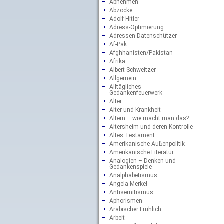
Abnehmen
Abzocke
Adolf Hitler
Adress-Optimierung
Adressen Datenschützer
Af-Pak
Afghhanisten/Pakistan
Afrika
Albert Schweitzer
Allgemein
Alltägliches
Gedankenfeuerwerk
Alter
Alter und Krankheit
Altern – wie macht man das?
Altersheim und deren Kontrolle
Altes Testament
Amerikanische Außenpolitik
Amerikanische Literatur
Analogien – Denken und
Gedankenspiele
Analphabetismus
Angela Merkel
Antisemitismus
Aphorismen
Arabischer Frühlich
Arbeit