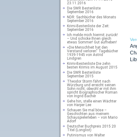
23.11.2016
Die SWR Bestenliste
September 2016
NDR: Sachbücher des Monats
September 2016
Krimi-Bestenliste der Zeit:
September 2016
Ich melde mich hiermit zurück!
– Und schicke Ihnen gleich
Ver
etwas Sommer! Gut aufheben!
An
»Die Menschheit hat den
Verstand verloren“ Tagebücher
Ch
1939-1945 von Astrid
Lindgren
Li
Krimi-Bestenliste Die zehn
besten Krimis im August 2015
Die SWR Bestenliste
September 2015
Theodor Storm fährt nach
Würzburg und erreicht seinen
Sohn nicht, obwohl er mit ihm
spricht Biographischer Roman
von Ingrid Bachér
Gehe hin, stelle einen Wächter
von Harper Lee
Schauen Sie mal böse –
Geschichten aus meinem
Schauspielerleben – von Mario
Adorf
Deutscher Buchpreis 2015 20
Titel (Longlist)
Putinismus von Walter