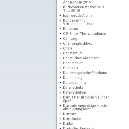
Änderungen 2015
Buchcharts-Ratgeber neue
Titel 2015!
buchwelt.de Archiv
Bundesamt für
Verfassungsschutz
Business
C.P. Snow, The two cultures
Camping
Chancengleichheit
China
Christentum
Christliches Abendland
Chstistbaum
Computer
Das evangelische Pfarrhaus
Data-mining
Datensammler
Datenschutz
Datenschützer
Dem Täter erfolgreich auf der
Spur!
Demente Angehörige – Liebe
allein genüg nicht
Demenz
Demokratie
Denken
Deutscher Buchpreis