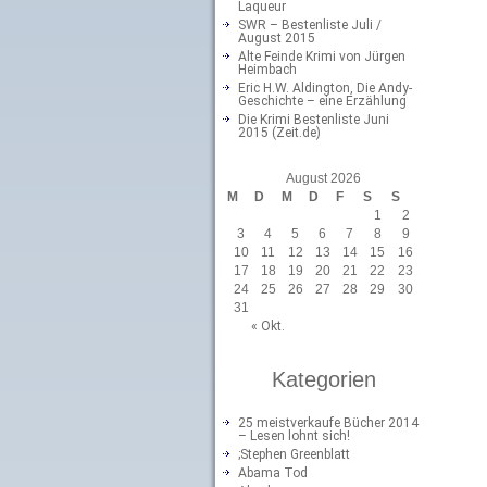
Laqueur
SWR – Bestenliste Juli /
August 2015
Alte Feinde Krimi von Jürgen
Heimbach
Eric H.W. Aldington, Die Andy-
Geschichte – eine Erzählung
Die Krimi Bestenliste Juni
2015 (Zeit.de)
August 2026
M
D
M
D
F
S
S
1
2
3
4
5
6
7
8
9
10
11
12
13
14
15
16
17
18
19
20
21
22
23
24
25
26
27
28
29
30
31
« Okt.
Kategorien
25 meistverkaufe Bücher 2014
– Lesen lohnt sich!
;Stephen Greenblatt
Abama Tod