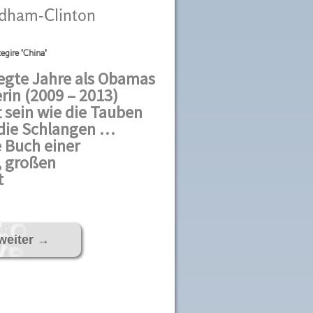
odham-Clinton
egire 'China'
egte Jahre als Obamas
in (2009 – 2013)
t sein wie die Tauben
 die Schlangen …
 Buch einer
, großen
t
weiter
→