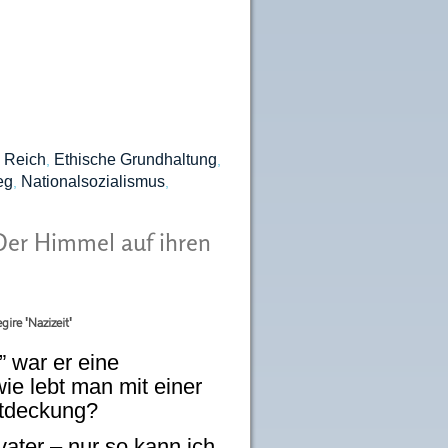
s Reich
Ethische Grundhaltung
,
,
eg
Nationalsozialismus
,
,
Der Himmel auf ihren
gire 'Nazizeit'
” war er eine
wie lebt man mit einer
tdeckung?
ater – nur so kann ich