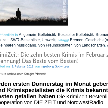
Allgemein
Belletristik
Bestseller Belletristik
Breme
öffentlicht in
,
,
,
izeit
SWR-Bestenliste
Umwelt
Bremen
Geschichte(n
,
,
|
Getaggt
,
heinbaren Müßiggang
Von Freundschaften
von Landschaften
,
,
,
imiZeit: Die zehn besten Krimis im Februar 
annung! Das Beste vom Besten!
9. Februar 2013
Ingeborg Gollwitzer
ted on
von
me
»
Archive nach Kategire 'Nazizeit'
eden ersten Donnerstag im Monat geben 
d Krimispezialisten die Krimis bekannt
esten gefallen haben
.Die KrimiZeit-Bestenli
operation von DIE ZEIT und NordwestRadio.