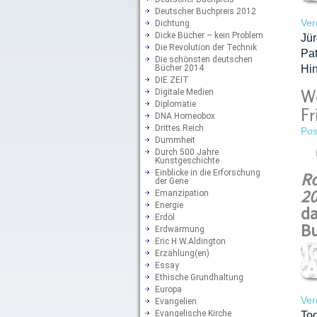
Deutscher Buchpreis 2012
Ver
Dichtung
Dicke Bücher – kein Problem
Jü
Die Revolution der Technik
Pa
Die schönsten deutschen
Bücher 2014
Hin
DIE ZEIT
We
Digitale Medien
Diplomatie
Fr
DNA Homeobox
Drittes Reich
Pos
Dummheit
Durch 500 Jahre
Kunstgeschichte
Einblicke in die Erforschung
Ro
der Gene
20
Emanzipation
Energie
da
Erdöl
Bu
Erdwärmung
Eric H.W.Aldington
Erzählung(en)
Essay
Ethische Grundhaltung
Europa
Ver
Evangelien
Evangelische Kirche
Tod