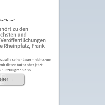
re 'Nazizeit'
ehört zu den
chsten und
Veröffentlichungen
ie Rheinpfalz, Frank
u alle seiner Leser – nichts von
mir diesen Autor aber jetzt
 Kurzbiographie so …
eiter
→