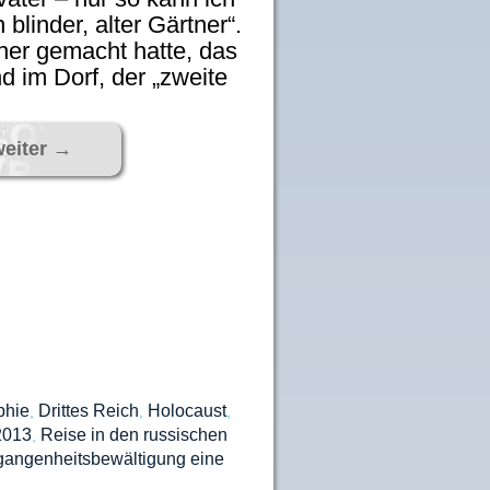
 blinder, alter Gärtner“.
her gemacht hatte, das
 im Dorf, der „zweite
weiter
→
phie
Drittes Reich
Holocaust
,
,
,
2013
Reise in den russischen
,
gangenheitsbewältigung eine