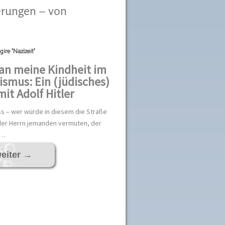
erungen – von
ire 'Nazizeit'
an meine Kindheit im
ismus: Ein (jüdisches)
mit Adolf Hitler
s – wer würde in diesem die Straße
er Herrn jemanden vermuten, der
 …
eiter
→