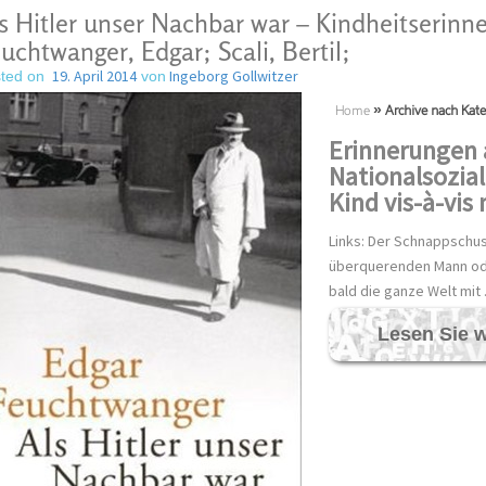
s Hitler unser Nachbar war – Kindheitserinn
uchtwanger, Edgar; Scali, Bertil;
19. April 2014
Ingeborg Gollwitzer
ted on
von
Home
»
Archive nach Kateg
Erinnerungen 
Nationalsozial
Kind vis-à-vis 
Links: Der Schnappschus
überquerenden Mann od
bald die ganze Welt mit
Lesen Sie w