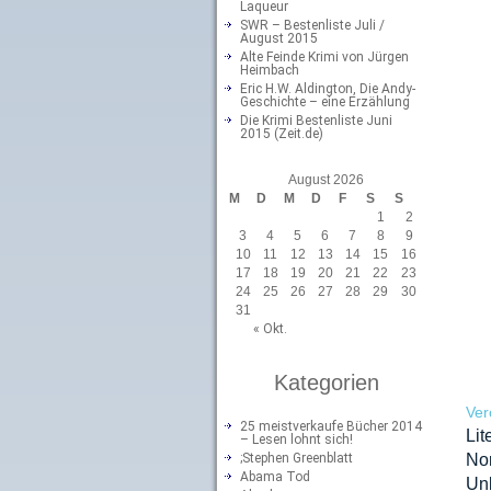
Laqueur
SWR – Bestenliste Juli /
August 2015
Alte Feinde Krimi von Jürgen
Heimbach
Eric H.W. Aldington, Die Andy-
Geschichte – eine Erzählung
Die Krimi Bestenliste Juni
2015 (Zeit.de)
August 2026
M
D
M
D
F
S
S
1
2
3
4
5
6
7
8
9
10
11
12
13
14
15
16
17
18
19
20
21
22
23
24
25
26
27
28
29
30
31
« Okt.
Kategorien
Ver
25 meistverkaufe Bücher 2014
Lit
– Lesen lohnt sich!
;Stephen Greenblatt
No
Abama Tod
Unb