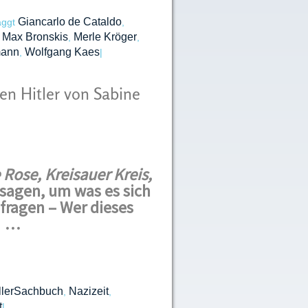
Giancarlo de Cataldo
aggt
,
Max Bronskis
Merle Kröger
,
,
,
mann
Wolfgang Kaes
,
|
en Hitler von Sabine
Rose, Kreisauer Kreis,
agen, um was es sich
fragen – Wer dieses
r …
llerSachbuch
Nazizeit
,
,
t
|