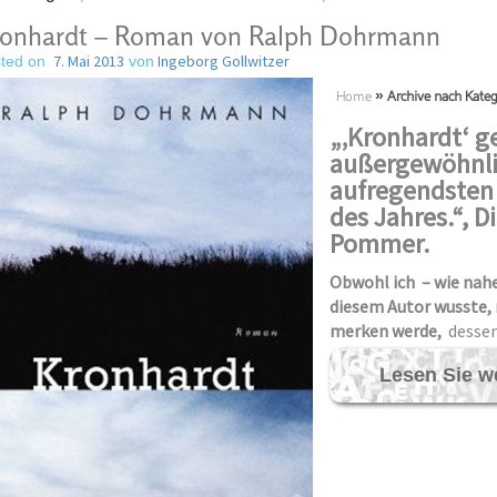
onhardt – Roman von Ralph Dohrmann
7. Mai 2013
Ingeborg Gollwitzer
ted on
von
Home
»
Archive nach Kategi
„‚Kronhardt‘ g
außergewöhnli
aufregendsten 
des Jahres.“, D
Pommer.
Obwohl ich – wie nahez
diesem Autor wusste, 
merken werde,
dessen
Lesen Sie w