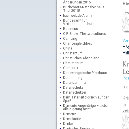
Änderungen 2015
Hie
Buchcharts-Ratgeber neue
Titel 2015!
Les
buchwelt.de Archiv
Bundesamt für
Verfassungsschutz
Business
C.P. Snow, The two cultures
Camping
Ver
Chancengleichheit
Ps
China
Hil
Christentum
Christliches Abendland
Kr
Chstistbaum
Computer
Le
Das evangelische Pfarrhaus
Data-mining
Pos
Datensammler
Datenschutz
Ho
Datenschützer
Kri
Dem Täter erfolgreich auf der
Spur!
im 
Demente Angehörige – Liebe
allein genüg nicht
zei
Demenz
Demokratie
Denken
Deutscher Buchpreis