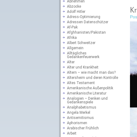
Abnehmen
Abzocke
Kr
Adolf Hitler
Pos
Adress-Optimierung
Adressen Datenschützer
Af-Pak
Afghhanisten/Pakistan
Afrika
Albert Schweitzer
Allgemein
Alltägliches
Gedankenfeuerwerk
Alter
Alter und Krankheit
Altern – wie macht man das?
Altersheim und deren Kontrolle
Altes Testament
Amerikanische Außenpolitik
Amerikanische Literatur
Analogien – Denken und
Gedankenspiele
Analphabetismus
Angela Merkel
Antisemitismus
Aphorismen
Arabischer Frühlich
Arbeit