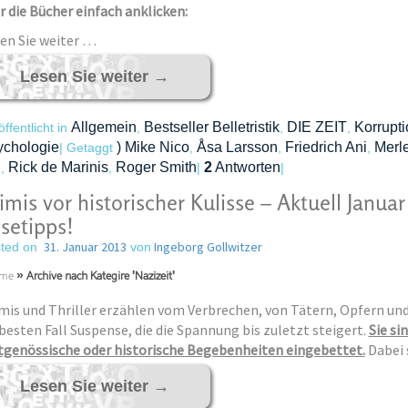
r die Bücher einfach anklicken:
en Sie weiter …
Lesen Sie weiter
→
Allgemein
Bestseller Belletristik
DIE ZEIT
Korrupti
öffentlicht in
,
,
,
ychologie
) Mike Nico
Åsa Larsson
Friedrich Ani
Merl
|
Getaggt
,
,
,
l
Rick de Marinis
Roger Smith
2
Antworten
,
,
|
|
imis vor historischer Kulisse – Aktuell Janua
setipps!
31. Januar 2013
Ingeborg Gollwitzer
ted on
von
me
»
Archive nach Kategire 'Nazizeit'
mis und Thriller erzählen vom Verbrechen, von Tätern, Opfern und
besten Fall Suspense, die die Spannung bis zuletzt steigert.
Sie si
tgenössische oder his­torische Begebenheiten eingebettet.
Dabei 
Lesen Sie weiter
→