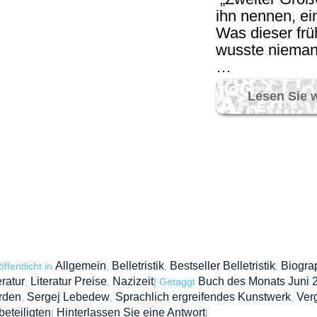
ihn nennen, ein
Was dieser frü
wusste niemand
…
Lesen Sie 
Allgemein
Belletristik
Bestseller Belletristik
Biogra
öffentlicht in
,
,
,
eratur
Literatur Preise
Nazizeit
Buch des Monats Juni 
,
,
|
Getaggt
rden
Sergej Lebedew
Sprachlich ergreifendes Kunstwerk
Ver
,
,
,
eteiligten
Hinterlassen Sie eine Antwort
|
|