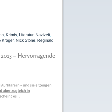
on
Krimis
Literatur
Nazizeit
,
,
,
,
e Kröger
Nick Stone
Reginald
,
,
r 2013 – Hervorragende
 Aufklärern – und sie erzeugen
nd aber zugleich in
scheint es …