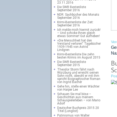
23.11.2016
Die SWR Bestenliste
September 2016
NDR: Sachbücher des Monats
September 2016
Krimi-Bestenliste der Zeit:
September 2016
Ich melde mich hiermit zurück!
– Und schicke Ihnen gleich
etwas Sommer! Gut aufheben!
»Die Menschheit hat den
Ver
Verstand verloren“ Tagebücher
1939-1945 von Astrid
Ge
Lindgren
Naz
Krimi-Bestenliste Die zehn
besten Krimis im August 2015
Bu
Die SWR Bestenliste
September 2015
Sc
Theodor Storm fährt nach
Würzburg und erreicht seinen
Sohn nicht, obwohl er mit ihm
Pos
spricht Biographischer Roman
von Ingrid Bachér
Gehe hin, stelle einen Wächter
von Harper Lee
Schauen Sie mal böse –
Geschichten aus meinem
Schauspielerleben – von Mario
Adorf
Deutscher Buchpreis 2015 20
Titel (Longlist)
Putinismus von Walter