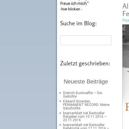
freue ich mich."
Al
-hier klicken -
Fe
Pos
Suche im Blog:
Zuletzt geschrieben:
Neueste Beiträge
Dietrich Bonhoeffer – Die
Gedichte
Edward Snowden,
PERMANENT RECORD: Meine
Geschichte
boersenblatt.net Bestseller
Ratgeber vom 10.11.2016 –
23.11.2016
boersenblatt.net Bestseller
Belletristik vom 17.11.2016 –