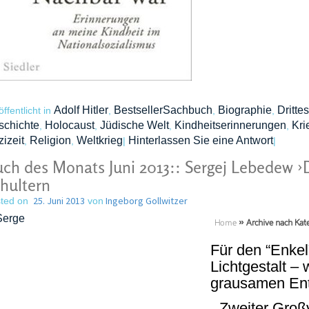
Adolf Hitler
BestsellerSachbuch
Biographie
Dritte
öffentlicht in
,
,
,
schichte
Holocaust
Jüdische Welt
Kindheitserinnerungen
Kri
,
,
,
,
izeit
Religion
Weltkrieg
Hinterlassen Sie eine Antwort
,
,
|
|
ch des Monats Juni 2013:: Sergej Lebedew ›
hultern
25. Juni 2013
Ingeborg Gollwitzer
ted on
von
Home
»
Archive nach Kate
Für den “Enkel
Lichtgestalt – 
grausamen En
„Zweiter Großv