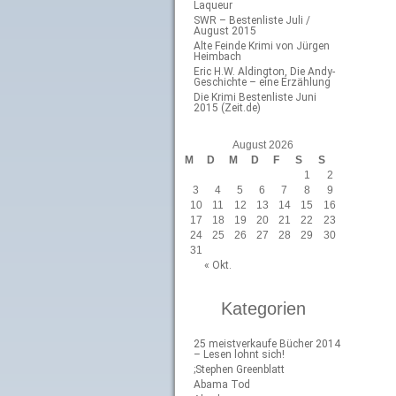
Laqueur
SWR – Bestenliste Juli /
August 2015
Alte Feinde Krimi von Jürgen
Heimbach
Eric H.W. Aldington, Die Andy-
Geschichte – eine Erzählung
Die Krimi Bestenliste Juni
2015 (Zeit.de)
August 2026
M
D
M
D
F
S
S
1
2
3
4
5
6
7
8
9
10
11
12
13
14
15
16
17
18
19
20
21
22
23
24
25
26
27
28
29
30
31
« Okt.
Kategorien
25 meistverkaufe Bücher 2014
– Lesen lohnt sich!
;Stephen Greenblatt
Abama Tod