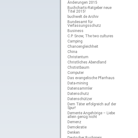
Änderungen 2015
Buchcharts-Ratgeber neue
Titel 2015!
buchwelt.de Archiv
Bundesamt für
Verfassungsschutz
Business
C.P. Snow, The two cultures
Camping
Chancengleichheit
China
Christentum
Christliches Abendland
Chstistbaum
Computer
Das evangelische Pfarrhaus
Data-mining
Datensammler
Datenschutz
Datenschützer
Dem Täter erfolgreich auf der
Spur!
Demente Angehörige – Liebe
allein genüg nicht
Demenz
Demokratie
Denken
Deutscher Buchpreis