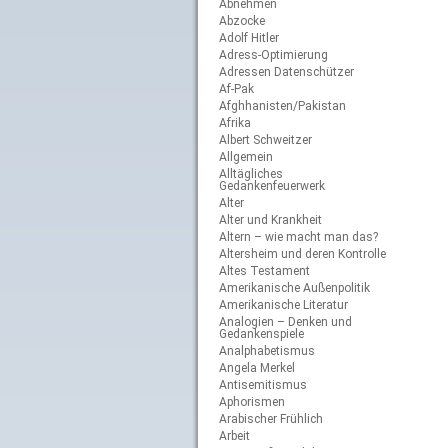
Abnehmen
Abzocke
Adolf Hitler
Adress-Optimierung
Adressen Datenschützer
Af-Pak
Afghhanisten/Pakistan
Afrika
Albert Schweitzer
Allgemein
Alltägliches
Gedankenfeuerwerk
Alter
Alter und Krankheit
Altern – wie macht man das?
Altersheim und deren Kontrolle
Altes Testament
Amerikanische Außenpolitik
Amerikanische Literatur
Analogien – Denken und
Gedankenspiele
Analphabetismus
Angela Merkel
Antisemitismus
Aphorismen
Arabischer Frühlich
Arbeit