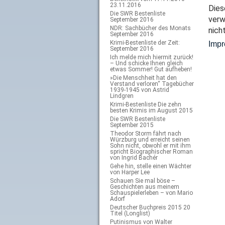
23.11.2016
Dies
Die SWR Bestenliste
verw
September 2016
NDR: Sachbücher des Monats
nich
September 2016
Krimi-Bestenliste der Zeit:
Imp
September 2016
Ich melde mich hiermit zurück!
– Und schicke Ihnen gleich
etwas Sommer! Gut aufheben!
»Die Menschheit hat den
Verstand verloren“ Tagebücher
1939-1945 von Astrid
Lindgren
Krimi-Bestenliste Die zehn
besten Krimis im August 2015
Die SWR Bestenliste
September 2015
Theodor Storm fährt nach
Würzburg und erreicht seinen
Sohn nicht, obwohl er mit ihm
spricht Biographischer Roman
von Ingrid Bachér
Gehe hin, stelle einen Wächter
von Harper Lee
Schauen Sie mal böse –
Geschichten aus meinem
Schauspielerleben – von Mario
Adorf
Deutscher Buchpreis 2015 20
Titel (Longlist)
Putinismus von Walter