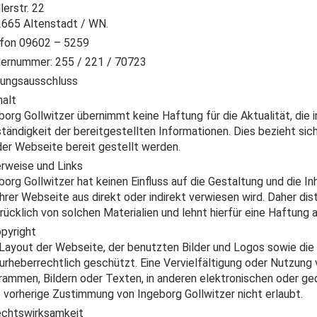
lerstr. 22
665 Altenstadt / WN.
fon 09602 – 5259
ernummer: 255 / 221 / 70723
ungsausschluss
halt
borg Gollwitzer übernimmt keine Haftung für die Aktualität, die i
ständigkeit der bereitgestellten Informationen. Dies bezieht sic
der Webseite bereit gestellt werden.
erweise und Links
borg Gollwitzer hat keinen Einfluss auf die Gestaltung und die In
ihrer Webseite aus direkt oder indirekt verwiesen wird. Daher dis
rücklich von solchen Materialien und lehnt hierfür eine Haftung a
opyright
Layout der Webseite, der benutzten Bilder und Logos sowie die
 urheberrechtlich geschützt. Eine Vervielfältigung oder Nutzung 
rammen, Bildern oder Texten, in anderen elektronischen oder ge
 vorherige Zustimmung von Ingeborg Gollwitzer nicht erlaubt.
echtswirksamkeit