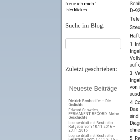
Schil
freue ich mich."
-hier klicken -
D-92
Tele
Suche im Blog:
Steu
Haft
1. In
Inge
Voll
auf 
Zuletzt geschrieben:
3. V
Inge
von 
Neueste Beiträge
ausd
Dietrich Bonhoeffer – Die
4. C
Gedichte
Das 
Edward Snowden,
PERMANENT RECORD: Meine
sind
Geschichte
Diag
boersenblatt.net Bestseller
Ratgeber vom 10.11.2016 –
ohne
23.11.2016
boersenblatt.net Bestseller
5. R
Belletristik vom 17.11.2016 –