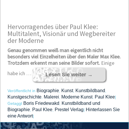
Hervorragendes über Paul Klee:
Multitalent, Visionär und Wegbereiter
der Moderne
Genau genommen weiß man eigentlich nicht
besonders viel Einzelheiten über den Maler Max Klee.
Trotzdem erkennt man seine Bilder sofort.
Einige
habe ich …
Lesen Sie weiter
→
Biographie
Kunst
Kunstbildband
Veröffentlicht in
,
,
,
Kunstgeschichte
Malerei
Moderne Kunst
Paul Klee
,
,
,
|
Boris Friedewakd
Kunstbildband und
Getaggt
,
Biographie
Paul Klee
Prestel Verlag
Hinterlassen Sie
,
,
|
eine Antwort
|