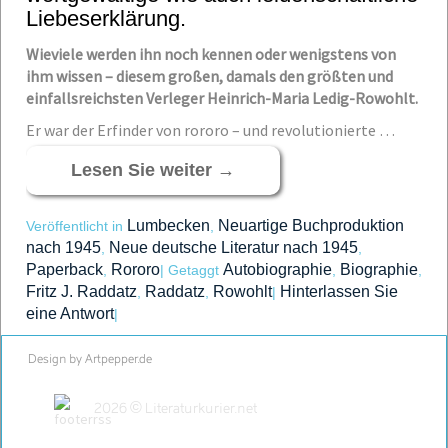
Liebeserklärung.
Wieviele werden ihn noch kennen oder wenigstens von
ihm wissen – diesem großen, damals den größten und
einfallsreichsten Verleger Heinrich-Maria Ledig-Rowohlt.
Er war der Erfinder von rororo – und revolutionierte …
Lesen Sie weiter
→
Lumbecken
Neuartige Buchproduktion
Veröffentlicht in
,
nach 1945
Neue deutsche Literatur nach 1945
,
,
Paperback
Rororo
Autobiographie
Biographie
,
|
Getaggt
,
,
Fritz J. Raddatz
Raddatz
Rowohlt
Hinterlassen Sie
,
,
|
eine Antwort
|
Design by Artpepper.de
2026 © Literaturkurier.net