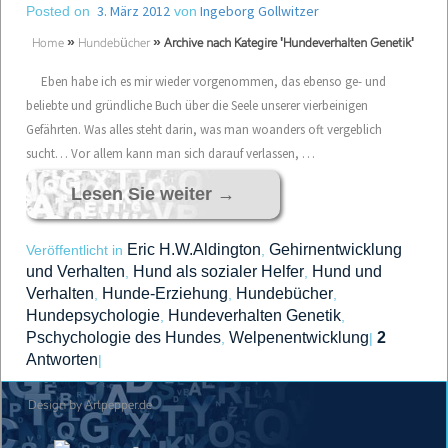
3. März 2012
Ingeborg Gollwitzer
Posted on
von
Home
»
Hundebücher
»
Archive nach Kategire 'Hundeverhalten Genetik'
Eben habe ich es mir wieder vorgenommen, das ebenso ge- und
beliebte und gründliche Buch über die Seele unserer vierbeinigen
Gefährten. Was alles steht darin, was man woanders oft vergeblich
sucht… Vor allem kann man sich darauf verlassen, …
Lesen Sie weiter
→
Eric H.W.Aldington
Gehirnentwicklung
Veröffentlicht in
,
und Verhalten
Hund als sozialer Helfer
Hund und
,
,
Verhalten
Hunde-Erziehung
Hundebücher
,
,
,
Hundepsychologie
Hundeverhalten Genetik
,
,
Pschychologie des Hundes
Welpenentwicklung
2
,
|
Antworten
|
Design by Artpepper.de