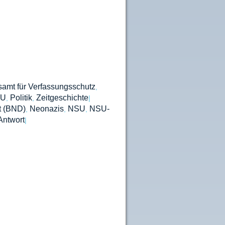
amt für Verfassungsschutz
,
U
Politik
Zeitgeschichte
,
,
|
t (BND)
Neonazis
NSU
NSU-
,
,
,
Antwort
|