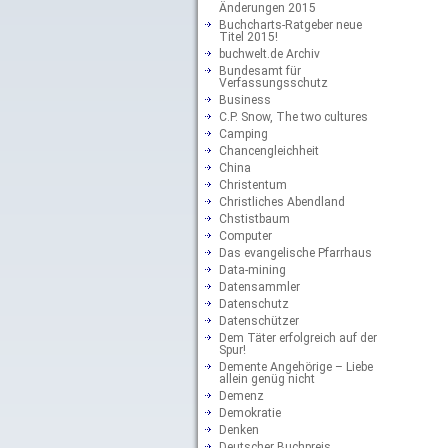
Änderungen 2015
Buchcharts-Ratgeber neue
Titel 2015!
buchwelt.de Archiv
Bundesamt für
Verfassungsschutz
Business
C.P. Snow, The two cultures
Camping
Chancengleichheit
China
Christentum
Christliches Abendland
Chstistbaum
Computer
Das evangelische Pfarrhaus
Data-mining
Datensammler
Datenschutz
Datenschützer
Dem Täter erfolgreich auf der
Spur!
Demente Angehörige – Liebe
allein genüg nicht
Demenz
Demokratie
Denken
Deutscher Buchpreis