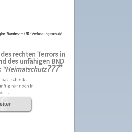
gire 'Bundesamt für Verfassungsschutz'
des rechten Terrors in
nd des unfähigen BND
???
”
:
“Heimatschutz
 hat, schreibt
nftig nur noch in
nd …
eiter
→