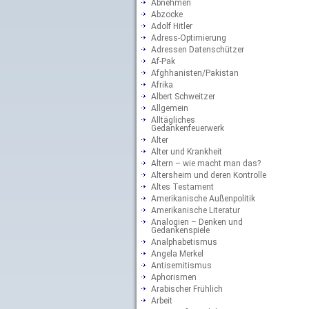
Abnehmen
Abzocke
Adolf Hitler
Adress-Optimierung
Adressen Datenschützer
Af-Pak
Afghhanisten/Pakistan
Afrika
Albert Schweitzer
Allgemein
Alltägliches
Gedankenfeuerwerk
Alter
Alter und Krankheit
Altern – wie macht man das?
Altersheim und deren Kontrolle
Altes Testament
Amerikanische Außenpolitik
Amerikanische Literatur
Analogien – Denken und
Gedankenspiele
Analphabetismus
Angela Merkel
Antisemitismus
Aphorismen
Arabischer Frühlich
Arbeit