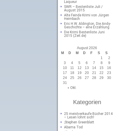
Laqueur
SWR – Bestenliste Juli /
August 2015
Alte Feinde Krimi von Jürgen
Heimbach
Eric H.W. Aldington, Die Andy-
Geschichte – eine Erzählung
Die Krimi Bestenliste Juni
2015 (Zeit.de)
August 2026
M
D
M
D
F
S
S
1
2
3
4
5
6
7
8
9
10
11
12
13
14
15
16
17
18
19
20
21
22
23
24
25
26
27
28
29
30
31
« Okt.
Kategorien
25 meistverkaufe Bücher 2014
– Lesen lohnt sich!
;Stephen Greenblatt
Abama Tod