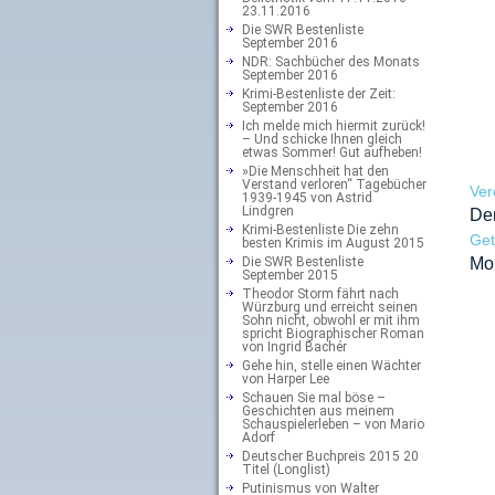
23.11.2016
Die SWR Bestenliste
September 2016
NDR: Sachbücher des Monats
September 2016
Krimi-Bestenliste der Zeit:
September 2016
Ich melde mich hiermit zurück!
– Und schicke Ihnen gleich
etwas Sommer! Gut aufheben!
»Die Menschheit hat den
Verstand verloren“ Tagebücher
Ver
1939-1945 von Astrid
Lindgren
De
Krimi-Bestenliste Die zehn
Ge
besten Krimis im August 2015
Die SWR Bestenliste
Mo
September 2015
Theodor Storm fährt nach
Würzburg und erreicht seinen
Sohn nicht, obwohl er mit ihm
spricht Biographischer Roman
von Ingrid Bachér
Gehe hin, stelle einen Wächter
von Harper Lee
Schauen Sie mal böse –
Geschichten aus meinem
Schauspielerleben – von Mario
Adorf
Deutscher Buchpreis 2015 20
Titel (Longlist)
Putinismus von Walter