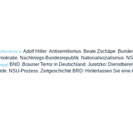
Adolf Hitler
Antisemitismus
Beate Zschäpe
Bundes
öffentlicht in
,
,
,
mokratie
Nachkriegs-Bundesrepublik
Nationalsozialismus
NS
,
,
,
BND
Brauner Terror in Deutschland
Juretzko: Dienstberei
taggt
,
,
rde
NSU-Prozess
Zeitgeschichte BRD
Hinterlassen Sie eine 
,
,
|