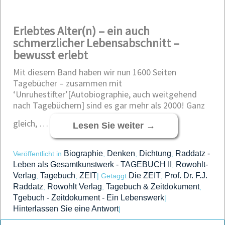
Erlebtes Alter(n) – ein auch
schmerzlicher Lebensabschnitt –
bewusst erlebt
Mit diesem Band haben wir nun 1600 Seiten
Tagebücher – zusammen mit
‘Unruhestifter’[Autobiographie, auch weitgehend
nach Tagebüchern] sind es gar mehr als 2000! Ganz
gleich, …
Lesen Sie weiter
→
Biographie
Denken
Dichtung
Raddatz -
Veröffentlicht in
,
,
,
Leben als Gesamtkunstwerk - TAGEBUCH II
Rowohlt-
,
Verlag
Tagebuch
ZEIT
Die ZEIT
Prof. Dr. F.J.
,
,
|
Getaggt
,
Raddatz
Rowohlt Verlag
Tagebuch & Zeitdokument
,
,
,
Tgebuch - Zeitdokument - Ein Lebenswerk
|
Hinterlassen Sie eine Antwort
|