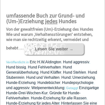
umfassende Buch zur Grund- und
(Um-)Erziehung
jedes
Hundes
Von der gewaltfreien (Um)-Erziehung des Hundes
Wie und warum ‚Verhaltensstörungen‘ entstehen,
wie man sie rechtzeitig erkennt, vermeidet und
behebt
…
Lesen Sie weiter
→
Eric H.W.Aldington
Hund aggressiv
Veröffentlicht in
,
,
Hund bissig
Hund Fehlverhalten
Hund
,
,
Generalüberholung
Hund Kläffer
Hund Stehlen
Hund
,
,
,
Stubenrein
Hund und Verhalten
Hund: Umerziehung
,
,
,
Hunde-Erziehung
Hundebücher
Hundepsychologie
,
,
,
und aggressiv
Welpenentwicklung
Einzigartige
,
|
Getaggt
Hunde-Drei-Wochen-Kur
Gründe für Hunde-
,
Fehlverhalten
Hunde-Erziehung für alle Rassen
,
,
Hunde-Erziehung für jedes Alter
Hinterlassen Sie eine
|