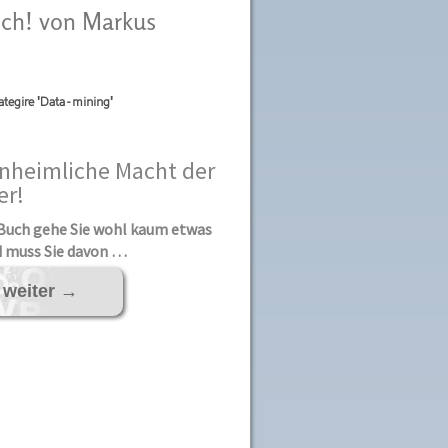
dich! von Markus
ategire 'Data-mining'
unh
eimliche Macht der
r!
Buch gehe Sie wohl kaum etwas
d muss Sie davon …
 weiter
→