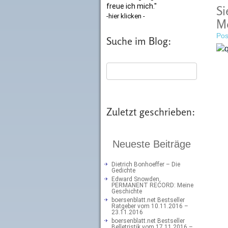
freue ich mich."
Si
-hier klicken -
M
Pos
Suche im Blog:
Zuletzt geschrieben:
Neueste Beiträge
Dietrich Bonhoeffer – Die
Gedichte
Edward Snowden,
PERMANENT RECORD: Meine
Geschichte
boersenblatt.net Bestseller
Ratgeber vom 10.11.2016 –
23.11.2016
boersenblatt.net Bestseller
Belletristik vom 17.11.2016 –