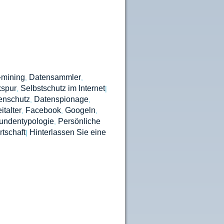
-mining
Datensammler
,
,
kspur
Selbstschutz im Internet
,
|
enschutz
Datenspionage
,
,
italter
Facebook
Googeln
,
,
,
undentypologie
Persönliche
,
tschaft
Hinterlassen Sie eine
|