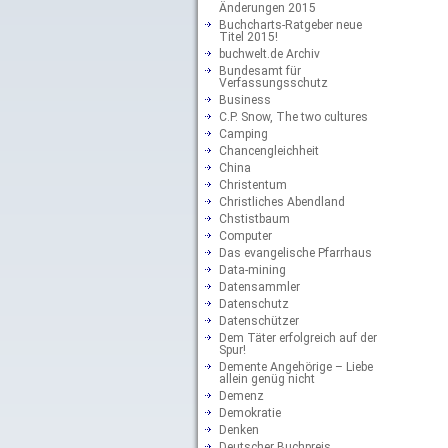
Änderungen 2015
Buchcharts-Ratgeber neue
Titel 2015!
buchwelt.de Archiv
Bundesamt für
Verfassungsschutz
Business
C.P. Snow, The two cultures
Camping
Chancengleichheit
China
Christentum
Christliches Abendland
Chstistbaum
Computer
Das evangelische Pfarrhaus
Data-mining
Datensammler
Datenschutz
Datenschützer
Dem Täter erfolgreich auf der
Spur!
Demente Angehörige – Liebe
allein genüg nicht
Demenz
Demokratie
Denken
Deutscher Buchpreis