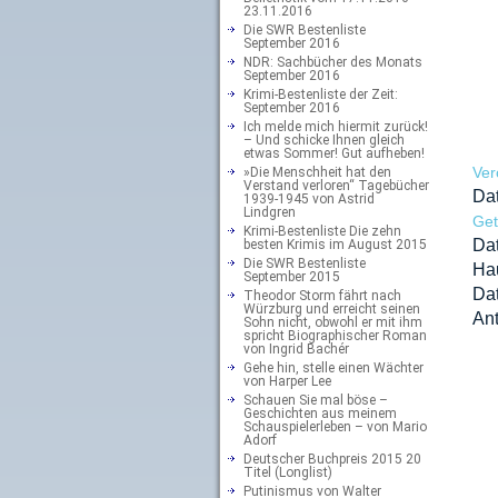
23.11.2016
Die SWR Bestenliste
September 2016
NDR: Sachbücher des Monats
September 2016
Krimi-Bestenliste der Zeit:
September 2016
Ich melde mich hiermit zurück!
– Und schicke Ihnen gleich
etwas Sommer! Gut aufheben!
Ver
»Die Menschheit hat den
Verstand verloren“ Tagebücher
Da
1939-1945 von Astrid
Lindgren
Ge
Krimi-Bestenliste Die zehn
Da
besten Krimis im August 2015
Die SWR Bestenliste
Ha
September 2015
Dat
Theodor Storm fährt nach
Würzburg und erreicht seinen
Ant
Sohn nicht, obwohl er mit ihm
spricht Biographischer Roman
von Ingrid Bachér
Gehe hin, stelle einen Wächter
von Harper Lee
Schauen Sie mal böse –
Geschichten aus meinem
Schauspielerleben – von Mario
Adorf
Deutscher Buchpreis 2015 20
Titel (Longlist)
Putinismus von Walter