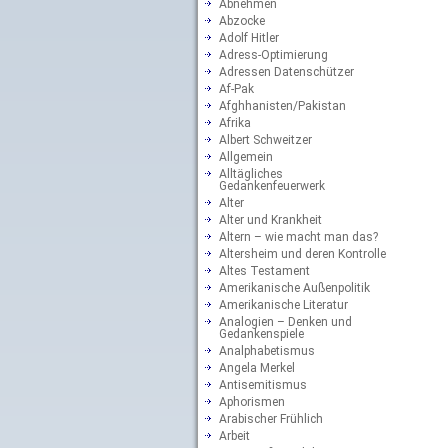
Abnehmen
Abzocke
Adolf Hitler
Adress-Optimierung
Adressen Datenschützer
Af-Pak
Afghhanisten/Pakistan
Afrika
Albert Schweitzer
Allgemein
Alltägliches
Gedankenfeuerwerk
Alter
Alter und Krankheit
Altern – wie macht man das?
Altersheim und deren Kontrolle
Altes Testament
Amerikanische Außenpolitik
Amerikanische Literatur
Analogien – Denken und
Gedankenspiele
Analphabetismus
Angela Merkel
Antisemitismus
Aphorismen
Arabischer Frühlich
Arbeit