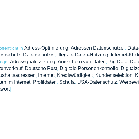
Adress-Optimierung
Adressen Datenschützer
Data
öffentlicht in
,
,
tenschutz
Datenschützer
Illegale Daten-Nutzung
Internet-Klic
,
,
,
Adressqualifizierung
Anreichern von Daten
Big Data
Dat
taggt
,
,
,
tenverkauf
Deutsche Post
Digitale Personenkontrolle
Digitalze
,
,
,
ushaltsadressen
Internet
Kreditwürdigkeit
Kundenselektion
K
,
,
,
,
en im Internet
Profildaten
Schufa
USA-Datenschutz
Werbewir
,
,
,
,
wort
|