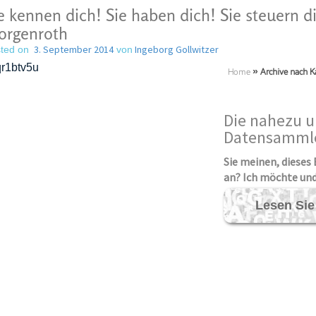
e kennen dich! Sie haben dich! Sie steuern 
orgenroth
3. September 2014
Ingeborg Gollwitzer
ted on
von
Home
»
Archive nach K
Die nahezu 
Datensammle
Sie
mein
e
n, die
ses
an? Ich möchte un
Lesen Sie