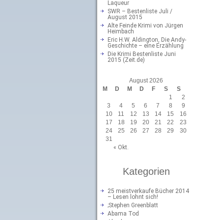
Laqueur
SWR – Bestenliste Juli /
August 2015
Alte Feinde Krimi von Jürgen
Heimbach
Eric H.W. Aldington, Die Andy-
Geschichte – eine Erzählung
Die Krimi Bestenliste Juni
2015 (Zeit.de)
August 2026
M
D
M
D
F
S
S
1
2
3
4
5
6
7
8
9
10
11
12
13
14
15
16
17
18
19
20
21
22
23
24
25
26
27
28
29
30
31
« Okt.
Kategorien
25 meistverkaufe Bücher 2014
– Lesen lohnt sich!
;Stephen Greenblatt
Abama Tod