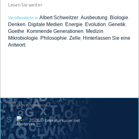
Lesen Sie weiter
Albert Schweitzer
Ausbeutung
Biologie
Veröffentlicht in
,
,
,
Denken
Digitale Medien
Energie
Evolution
Genetik
,
,
,
,
,
Goethe
Kommende Generationen
Medizin
,
,
,
Mikrobiologie
Philosophie
Zelle
Hinterlassen Sie eine
,
,
|
Antwort
|
Design by Artpepper.de
2026 © Literaturkurier.net