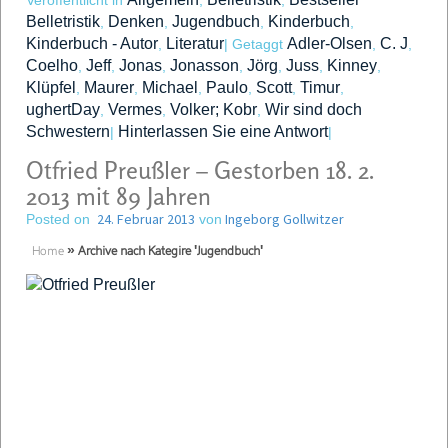
Veröffentlicht in
,
,
Belletristik
Denken
Jugendbuch
Kinderbuch
,
,
,
,
Kinderbuch - Autor
Literatur
Adler-Olsen
C. J
,
|
Getaggt
,
,
Coelho
Jeff
Jonas
Jonasson
Jörg
Juss
Kinney
,
,
,
,
,
,
,
Klüpfel
Maurer
Michael
Paulo
Scott
Timur
,
,
,
,
,
,
ughertDay
Vermes
Volker; Kobr
Wir sind doch
,
,
,
Schwestern
Hinterlassen Sie eine Antwort
|
|
Otfried Preußler – Gestorben 18. 2.
2013 mit 89 Jahren
24. Februar 2013
Ingeborg Gollwitzer
Posted on
von
Home
»
Archive nach Kategire 'Jugendbuch'