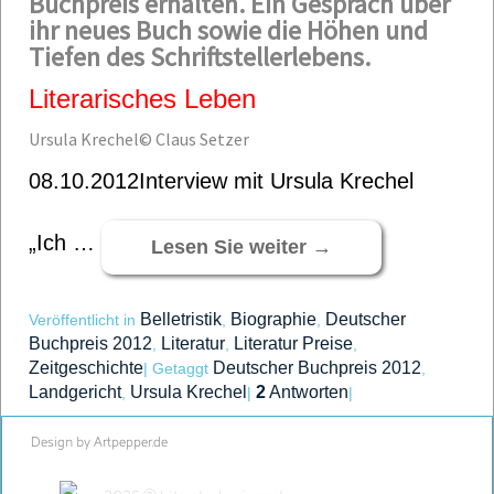
Buchpreis erhalten. Ein Gespräch über
ihr neues Buch sowie die Höhen und
Tiefen des Schriftstellerlebens.
Literarisches Leben
Ursula Krechel© Claus Setzer
08.10.2012Interview mit Ursula Krechel
„Ich …
Lesen Sie weiter
→
Belletristik
Biographie
Deutscher
Veröffentlicht in
,
,
Buchpreis 2012
Literatur
Literatur Preise
,
,
,
Zeitgeschichte
Deutscher Buchpreis 2012
|
Getaggt
,
Landgericht
Ursula Krechel
2
Antworten
,
|
|
Design by Artpepper.de