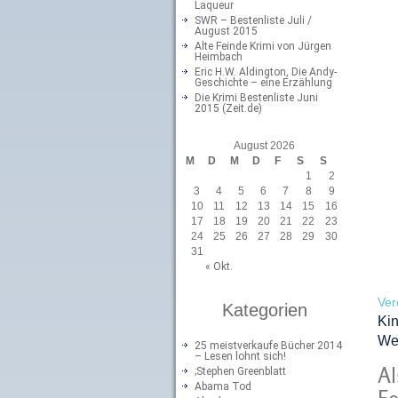
Laqueur
SWR – Bestenliste Juli /
August 2015
Alte Feinde Krimi von Jürgen
Heimbach
Eric H.W. Aldington, Die Andy-
Geschichte – eine Erzählung
Die Krimi Bestenliste Juni
2015 (Zeit.de)
August 2026
M
D
M
D
F
S
S
1
2
3
4
5
6
7
8
9
10
11
12
13
14
15
16
17
18
19
20
21
22
23
24
25
26
27
28
29
30
31
« Okt.
Ver
Kategorien
Kin
Wel
25 meistverkaufe Bücher 2014
– Lesen lohnt sich!
Al
;Stephen Greenblatt
Abama Tod