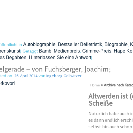
Autobiographie
Bestseller Belletristik
Biographie
K
öffentlicht in
,
,
,
benskunst
Bambi Medienpreis
Grimme-Preis
Hape Kek
|
Getaggt
,
,
nes Begabten
Hinterlassen Sie eine Antwort
|
|
elgerade – von Fuchsberger, Joachim;
26. April 2014
Ingeborg Gollwitzer
ted on
von
Home
»
Archive nach Kateg
Altwerden ist 
Scheiße
Natürlich habe auch ic
es dann endlich ersch
selbst bin auch schon