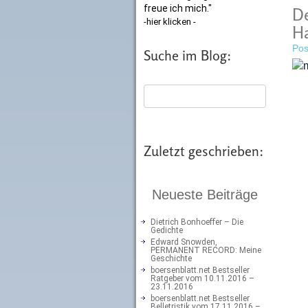
freue ich mich."
De
-hier klicken -
Ha
Pos
Suche im Blog:
Zuletzt geschrieben:
Neueste Beiträge
Dietrich Bonhoeffer – Die
Gedichte
Edward Snowden,
PERMANENT RECORD: Meine
Geschichte
boersenblatt.net Bestseller
Ratgeber vom 10.11.2016 –
23.11.2016
boersenblatt.net Bestseller
Belletristik vom 17.11.2016 –