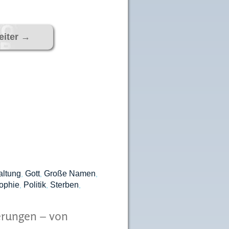
eiter
→
altung
Gott
Große Namen
,
,
,
ophie
Politik
Sterben
,
,
,
erungen – von