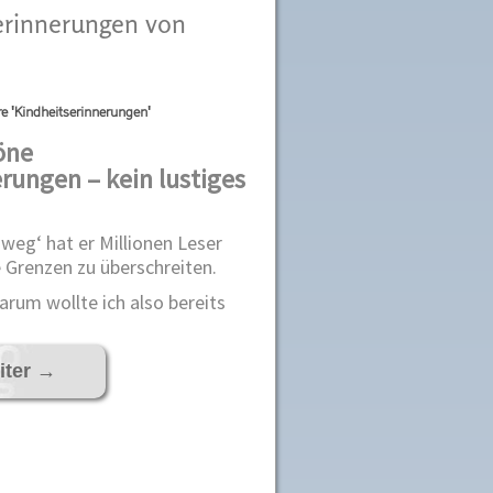
serinnerungen von
re 'Kindheitserinnerungen'
öne
rungen – kein lustiges
 weg‘ hat er Millionen Leser
he Grenzen zu überschreiten.
Warum wollte ich also bereits
iter
→