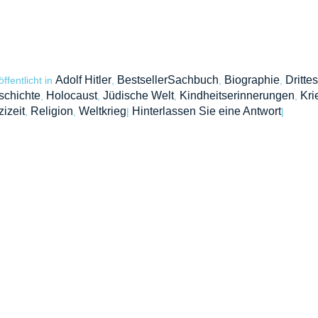
Adolf Hitler
BestsellerSachbuch
Biographie
Dritte
öffentlicht in
,
,
,
schichte
Holocaust
Jüdische Welt
Kindheitserinnerungen
Kri
,
,
,
,
izeit
Religion
Weltkrieg
Hinterlassen Sie eine Antwort
,
,
|
|