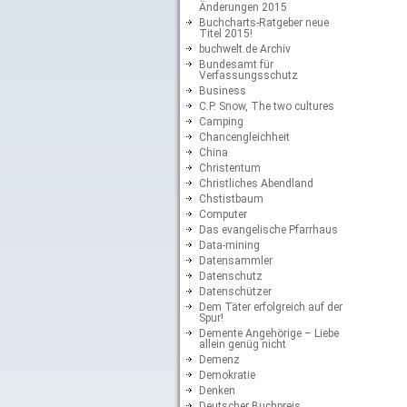
Änderungen 2015
Buchcharts-Ratgeber neue
Titel 2015!
buchwelt.de Archiv
Bundesamt für
Verfassungsschutz
Business
C.P. Snow, The two cultures
Camping
Chancengleichheit
China
Christentum
Christliches Abendland
Chstistbaum
Computer
Das evangelische Pfarrhaus
Data-mining
Datensammler
Datenschutz
Datenschützer
Dem Täter erfolgreich auf der
Spur!
Demente Angehörige – Liebe
allein genüg nicht
Demenz
Demokratie
Denken
Deutscher Buchpreis