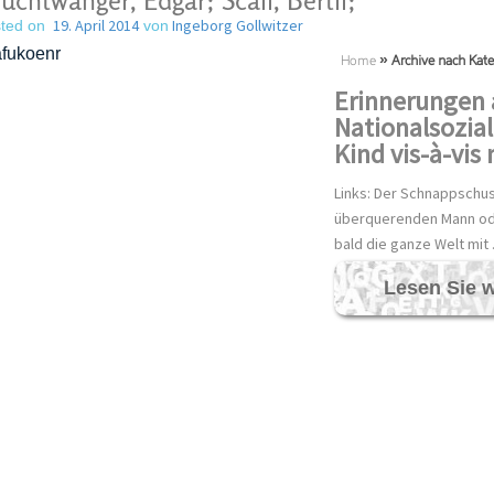
uchtwanger, Edgar; Scali, Bertil;
19. April 2014
Ingeborg Gollwitzer
ted on
von
Home
»
Archive nach Kate
Erinnerungen 
Nationalsozial
Kind vis-à-vis 
Links: Der Schnappschus
überquerenden Mann od
bald die ganze Welt mit
Lesen Sie w