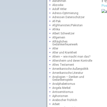
Fe
Abnehmen
Abzocke
Pos
Adolf Hitler
Adress-Optimierung
Adressen Datenschützer
Af-Pak
Afghhanisten/Pakistan
Afrika
Albert Schweitzer
Allgemein
Alltägliches
Gedankenfeuerwerk
Alter
Alter und Krankheit
Altern – wie macht man das?
Altersheim und deren Kontrolle
Altes Testament
Amerikanische Außenpolitik
Amerikanische Literatur
Analogien – Denken und
Gedankenspiele
Analphabetismus
Angela Merkel
Antisemitismus
Aphorismen
Arabischer Frühlich
Arbeit