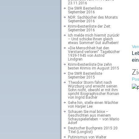
23.11.2016
Die SWR Bestenliste
September 2016
NDR: Sachbücher des Monats
September 2016
Krimi-Bestenliste der Zeit:
September 2016
Ich melde mich hiermit zurück!
– Und schicke Ihnen gleich
etwas Sommer! Gut aufheben!
Ver
»Die Menschheit hat den
Verstand verloren“ Tagebücher
Le
1939-1945 von Astrid
Lindgren
ei
Krimi-Bestenliste Die zehn
besten Krimis im August 2015
Zi
Die SWR Bestenliste
September 2015
Pos
Theodor Storm fährt nach
Würzburg und erreicht seinen
Sohn nicht, obwohl er mit ihm
spricht Biographischer Roman
von Ingrid Bachér
Gehe hin, stelle einen Wächter
von Harper Lee
Schauen Sie mal böse –
Geschichten aus meinem
Schauspielerleben – von Mario
Adorf
Deutscher Buchpreis 2015 20
Titel (Longlist)
Putinismus von Walter