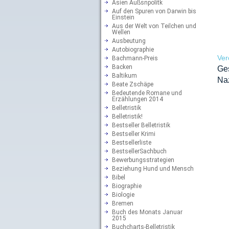
Asien Außsnpolitk
Auf den Spuren von Darwin bis
Einstein
Aus der Welt von Teilchen und
Wellen
Ausbeutung
Autobiographie
Ver
Bachmann-Preis
Backen
Ge
Baltikum
Naz
Beate Zschäpe
Bedeutende Romane und
Erzählungen 2014
Belletristik
Belletristik!
Bestseller Belletristik
Bestseller Krimi
Bestsellerliste
BestsellerSachbuch
Bewerbungsstrategien
Beziehung Hund und Mensch
Bibel
Biographie
Biologie
Bremen
Buch des Monats Januar
2015
Buchcharts-Belletristik