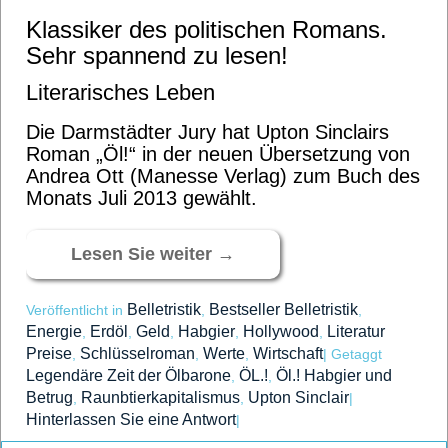
Klassiker des politischen Romans.
Sehr spannend zu lesen!
Literarisches Leben
Die Darmstädter Jury hat Upton Sinclairs
Roman „Öl!“ in der neuen Übersetzung von
Andrea Ott (Manesse Verlag) zum Buch des
Monats Juli 2013 gewählt.
Lesen Sie weiter
→
Belletristik
Bestseller Belletristik
Veröffentlicht in
,
,
Energie
Erdöl
Geld
Habgier
Hollywood
Literatur
,
,
,
,
,
Preise
Schlüsselroman
Werte
Wirtschaft
,
,
,
|
Getaggt
Legendäre Zeit der Ölbarone
ÖL.!
Öl.! Habgier und
,
,
Betrug
Raunbtierkapitalismus
Upton Sinclair
,
,
|
Hinterlassen Sie eine Antwort
|