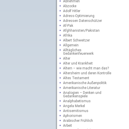
Abnehmen
Abzocke
Adolf Hitler
Adress-Optimierung
Adressen Datenschützer
Af-Pak
Afghhanisten/Pakistan
Afrika
Albert Schweitzer
Allgemein
Alltägliches
Gedankenfeuerwerk
Alter
Alter und Krankheit
Altern – wie macht man das?
Altersheim und deren Kontrolle
Altes Testament
Amerikanische Außenpolitik
Amerikanische Literatur
Analogien – Denken und
Gedankenspiele
Analphabetismus
Angela Merkel
Antisemitismus
Aphorismen
Arabischer Frühlich
Arbeit