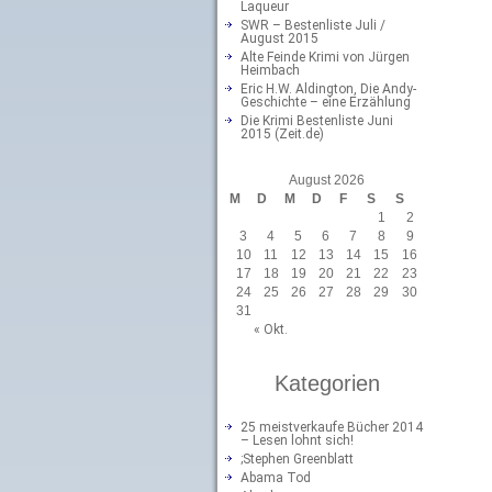
Laqueur
SWR – Bestenliste Juli /
August 2015
Alte Feinde Krimi von Jürgen
Heimbach
Eric H.W. Aldington, Die Andy-
Geschichte – eine Erzählung
Die Krimi Bestenliste Juni
2015 (Zeit.de)
August 2026
M
D
M
D
F
S
S
1
2
3
4
5
6
7
8
9
10
11
12
13
14
15
16
17
18
19
20
21
22
23
24
25
26
27
28
29
30
31
« Okt.
Kategorien
25 meistverkaufe Bücher 2014
– Lesen lohnt sich!
;Stephen Greenblatt
Abama Tod