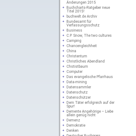
Änderungen 2015
Buchcharts-Ratgeber neue
Titel 2015!
buchwelt.de Archiv
Bundesamt für
Verfassungsschutz
Business
C.P. Snow, The two cultures
Camping
Chancengleichheit
China
Christentum
Christliches Abendland
Chstistbaum
Computer
Das evangelische Pfarrhaus
Data-mining
Datensammler
Datenschutz
Datenschützer
Dem Täter erfolgreich auf der
Spur!
Demente Angehörige – Liebe
allein genüg nicht
Demenz
Demokratie
Denken
Deutscher Buchpreis