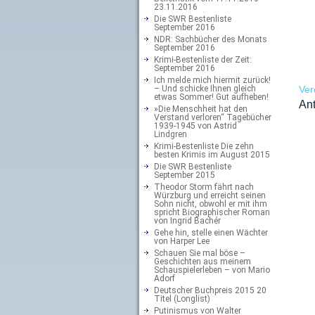
23.11.2016
Die SWR Bestenliste
September 2016
NDR: Sachbücher des Monats
September 2016
Krimi-Bestenliste der Zeit:
September 2016
Ich melde mich hiermit zurück!
– Und schicke Ihnen gleich
Ver
etwas Sommer! Gut aufheben!
Ant
»Die Menschheit hat den
Verstand verloren“ Tagebücher
1939-1945 von Astrid
Lindgren
Krimi-Bestenliste Die zehn
besten Krimis im August 2015
Die SWR Bestenliste
September 2015
Theodor Storm fährt nach
Würzburg und erreicht seinen
Sohn nicht, obwohl er mit ihm
spricht Biographischer Roman
von Ingrid Bachér
Gehe hin, stelle einen Wächter
von Harper Lee
Schauen Sie mal böse –
Geschichten aus meinem
Schauspielerleben – von Mario
Adorf
Deutscher Buchpreis 2015 20
Titel (Longlist)
Putinismus von Walter