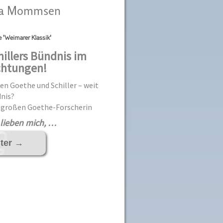
rina Mommsen
e 'Weimarer Klassik'
illers Bündnis im
ichtungen!
en Goethe und Schiller – weit
nis?
 großen Goethe-Forscherin
lieben mich, …
iter
→