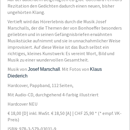
Rezitation den Gedichten dadurch einen neuen, bisher
ungehörten Klang.
Vertieft wird das Hörerlebnis durch die Musik Josef
Marschalls, der die Themen der von Bonhoeffer besonders
geliebten und in seinen Gefängnisbriefen erwähnten
Musikstücke aufnimmt und sie in unnachahmlicher Weise
improvisiert. Auf diese Weise ist das Buch selbst ein
richtiges, kleines Kunstwerk: Es vereint Wort, Bild und
Musik zu einer wundervollen Gesamtheit.
Musik von
. Mit Fotos von
Josef Marschall
Klaus
Diederich
Hardcover, Pappband, 112 Seiten,
Mit Audio-CD, durchgehend 4-farbig illustriert
Hardcover NEU
€ 18,00 [D] inkl. MwSt.
€ 18,50 [A] | CHF 25,90 * (* empf. VK-
Preis)
ISBN: 978-3-579-03031-9