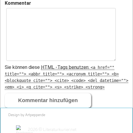
Kommentar
Sie können diese
HTML
-Tags benutzen:
<a href=""
title=""> <abbr title=""> <acronym title=""> <b>
<blockquote cite=""> <cite> <code> <del datetime="">
<em> <i> <q cite=""> <s> <strike> <strong>
Design by Artpepper.de
2026 © Literaturkurier.net