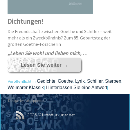
Dichtungen!
Die Freundschaft zwischen Goethe und Schiller – weit
mehr als ein Zweckbündnis?
Zum 85. Geburtstag der
großen Goethe-Forscherin
„Leben Sie wohl und lieben mich, …
Lesen Sie weiter
→
Gedichte
Goethe
Lyrik
Schiller
Sterben
Veröffentlicht in
,
,
,
,
,
Weimarer Klassik
Hinterlassen Sie eine Antwort
|
|
Design by Artpepper.de
2026 © Literaturkurier.net