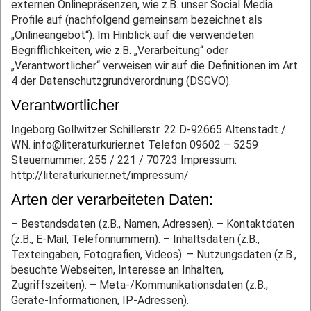
externen Onlinepräsenzen, wie z.B. unser Social Media
Profile auf (nachfolgend gemeinsam bezeichnet als
„Onlineangebot“). Im Hinblick auf die verwendeten
Begrifflichkeiten, wie z.B. „Verarbeitung“ oder
„Verantwortlicher“ verweisen wir auf die Definitionen im Art.
4 der Datenschutzgrundverordnung (DSGVO).
Verantwortlicher
Ingeborg Gollwitzer
Schillerstr. 22
D-92665 Altenstadt /
WN.
info@literaturkurier.net
Telefon 09602 – 5259
Steuernummer: 255 / 221 / 70723
Impressum:
http://literaturkurier.net/impressum/
Arten der verarbeiteten Daten:
– Bestandsdaten (z.B., Namen, Adressen).
– Kontaktdaten
(z.B., E-Mail, Telefonnummern).
– Inhaltsdaten (z.B.,
Texteingaben, Fotografien, Videos).
– Nutzungsdaten (z.B.,
besuchte Webseiten, Interesse an Inhalten,
Zugriffszeiten).
– Meta-/Kommunikationsdaten (z.B.,
Geräte-Informationen, IP-Adressen).