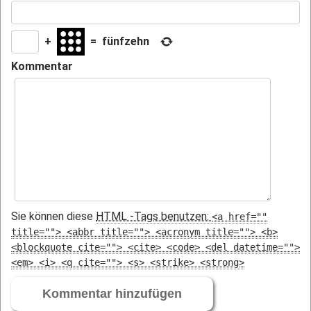
+
=
fünfzehn
Kommentar
Sie können diese
HTML
-Tags benutzen:
<a href=""
title=""> <abbr title=""> <acronym title=""> <b>
<blockquote cite=""> <cite> <code> <del datetime="">
<em> <i> <q cite=""> <s> <strike> <strong>