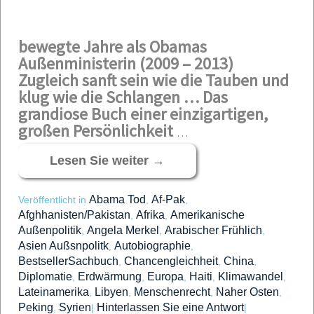
bewegte Jahre als Obamas
Außenministerin (2009 – 2013)
Zugleich sanft sein wie die Tauben und
klug wie die Schlangen …
Das
grandiose Buch einer einzigartigen,
großen Persönlichkeit
…
Lesen Sie weiter
→
Abama Tod
Af-Pak
Veröffentlicht in
,
,
Afghhanisten/Pakistan
Afrika
Amerikanische
,
,
Außenpolitik
Angela Merkel
Arabischer Frühlich
,
,
,
Asien Außsnpolitk
Autobiographie
,
,
BestsellerSachbuch
Chancengleichheit
China
,
,
,
Diplomatie
Erdwärmung
Europa
Haiti
Klimawandel
,
,
,
,
,
Lateinamerika
Libyen
Menschenrecht
Naher Osten
,
,
,
,
Peking
Syrien
Hinterlassen Sie eine Antwort
,
|
|