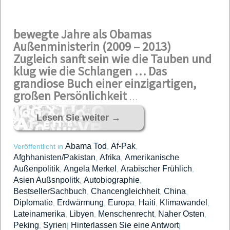
bewegte Jahre als Obamas
Außenministerin (2009 – 2013)
Zugleich sanft sein wie die Tauben und
klug wie die Schlangen …
Das
grandiose Buch einer einzigartigen,
großen Persönlichkeit
…
Lesen Sie weiter
→
Abama Tod
Af-Pak
Veröffentlicht in
,
,
Afghhanisten/Pakistan
Afrika
Amerikanische
,
,
Außenpolitik
Angela Merkel
Arabischer Frühlich
,
,
,
Asien Außsnpolitk
Autobiographie
,
,
BestsellerSachbuch
Chancengleichheit
China
,
,
,
Diplomatie
Erdwärmung
Europa
Haiti
Klimawandel
,
,
,
,
,
Lateinamerika
Libyen
Menschenrecht
Naher Osten
,
,
,
,
Peking
Syrien
Hinterlassen Sie eine Antwort
,
|
|