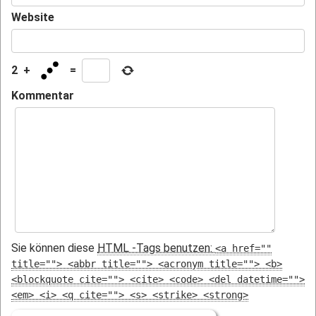
Website
2
+
=
Kommentar
Sie können diese
HTML
-Tags benutzen:
<a href=""
title=""> <abbr title=""> <acronym title=""> <b>
<blockquote cite=""> <cite> <code> <del datetime="">
<em> <i> <q cite=""> <s> <strike> <strong>