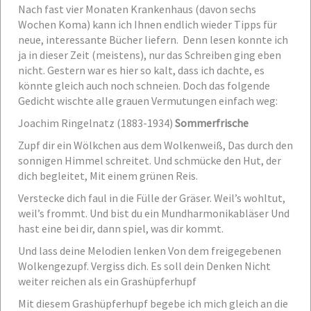
Nach fast vier Monaten Krankenhaus (davon sechs
Wochen Koma) kann ich Ihnen endlich wieder Tipps für
neue, interessante Bücher liefern. Denn lesen konnte ich
ja in dieser Zeit (meistens), nur das Schreiben ging eben
nicht. Gestern war es hier so kalt, dass ich dachte, es
könnte gleich auch noch schneien. Doch das folgende
Gedicht wischte alle grauen Vermutungen einfach weg:
Joachim Ringelnatz (1883-1934)
Sommerfrische
Zupf dir ein Wölkchen aus dem Wolkenweiß,
Das durch den
sonnigen Himmel schreitet.
Und schmücke den Hut, der
dich begleitet,
Mit einem grünen Reis.
Verstecke dich faul in die Fülle der Gräser.
Weil’s wohltut,
weil’s frommt.
Und bist du ein Mundharmonikabläser
Und
hast eine bei dir, dann spiel, was dir kommt.
Und lass deine Melodien lenken
Von dem freigegebenen
Wolkengezupf.
Vergiss dich. Es soll dein Denken
Nicht
weiter reichen als ein Grashüpferhupf
Mit diesem Grashüpferhupf begebe ich mich gleich an die