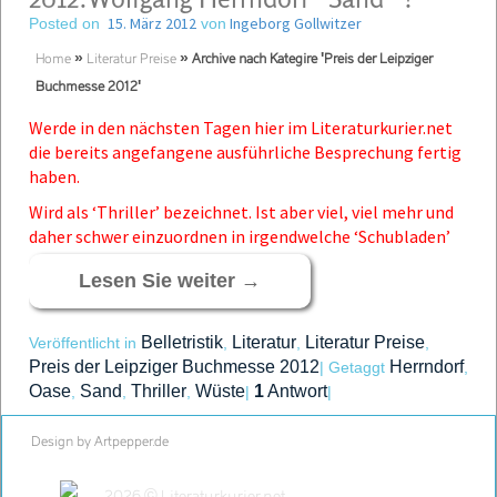
15. März 2012
Ingeborg Gollwitzer
Posted on
von
Home
»
Literatur Preise
»
Archive nach Kategire 'Preis der Leipziger
Buchmesse 2012'
Werde in den nächsten Tagen hier im Literaturkurier.net
die bereits angefangene ausführliche Besprechung fertig
haben.
Wird als ‘Thriller’ bezeichnet. Ist aber viel, viel mehr und
daher schwer einzuordnen in irgendwelche ‘Schubladen’
Lesen Sie weiter
→
Belletristik
Literatur
Literatur Preise
Veröffentlicht in
,
,
,
Preis der Leipziger Buchmesse 2012
Herrndorf
|
Getaggt
,
Oase
Sand
Thriller
Wüste
1
Antwort
,
,
,
|
|
Design by Artpepper.de