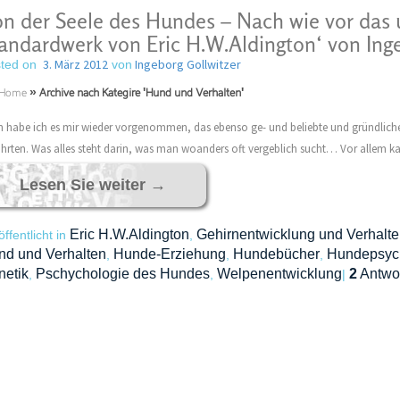
n der Seele des Hundes – Nach wie vor das
andardwerk von Eric H.W.Aldington‘ von Ing
3. März 2012
Ingeborg Gollwitzer
ted on
von
Home
»
Archive nach Kategire 'Hund und Verhalten'
 habe ich es mir wieder vorgenommen, das ebenso ge- und beliebte und gründliche 
hrten. Was alles steht darin, was man woanders oft vergeblich sucht… Vor allem k
Lesen Sie weiter
→
Eric H.W.Aldington
Gehirnentwicklung und Verhalte
öffentlicht in
,
nd und Verhalten
Hunde-Erziehung
Hundebücher
Hundepsyc
,
,
,
netik
Pschychologie des Hundes
Welpenentwicklung
2
Antwo
,
,
|