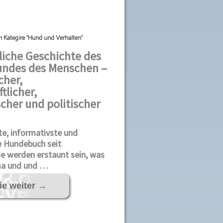
h Kategire 'Hund und Verhalten'
liche Geschichte des
undes des Menschen –
cher,
tlicher,
cher und politischer
te, informativste und
e Hundebuch seit
ie werden erstaunt sein, was
a und und …
ie weiter
→