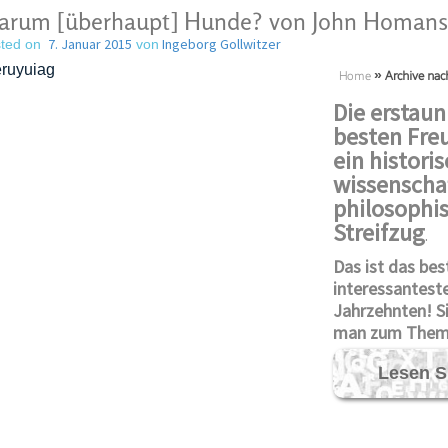
arum [überhaupt] Hunde? von John Homans
7. Januar 2015
Ingeborg Gollwitzer
ted on
von
Home
»
Archive nac
Die erstaun
besten Fre
ein historis
wissenschaf
philosophis
Streifzug
.
Das ist das bes
interessantest
Jahrzehnten! S
man zum Them
Lesen S