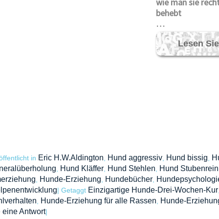
wie man sie rech
behebt
…
Lesen Sie
Eric H.W.Aldington
Hund aggressiv
Hund bissig
H
öffentlicht in
,
,
,
neralüberholung
Hund Kläffer
Hund Stehlen
Hund Stubenrein
,
,
,
erziehung
Hunde-Erziehung
Hundebücher
Hundepsychologi
,
,
,
lpenentwicklung
Einzigartige Hunde-Drei-Wochen-Kur
|
Getaggt
lverhalten
Hunde-Erziehung für alle Rassen
Hunde-Erziehung 
,
,
 eine Antwort
|