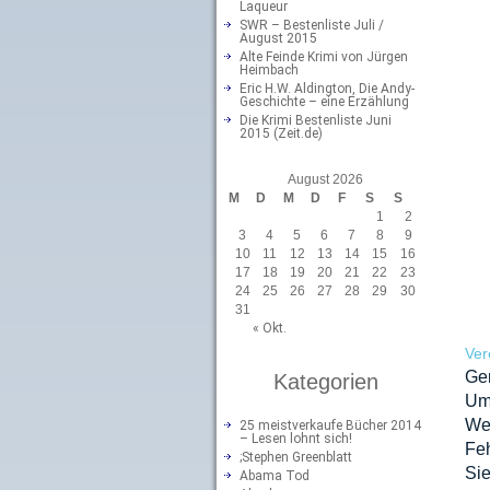
Laqueur
SWR – Bestenliste Juli /
August 2015
Alte Feinde Krimi von Jürgen
Heimbach
Eric H.W. Aldington, Die Andy-
Geschichte – eine Erzählung
Die Krimi Bestenliste Juni
2015 (Zeit.de)
August 2026
M
D
M
D
F
S
S
1
2
3
4
5
6
7
8
9
10
11
12
13
14
15
16
17
18
19
20
21
22
23
24
25
26
27
28
29
30
31
« Okt.
Ver
Ge
Kategorien
Um
We
25 meistverkaufe Bücher 2014
– Lesen lohnt sich!
Feh
;Stephen Greenblatt
Sie
Abama Tod