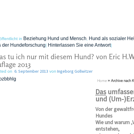
Beziehung Hund und Mensch
Hund als sozialer Hel
öffentlicht in
,
s der Hundeforschung
Hinterlassen Sie eine Antwort
|
|
s tu ich nur mit diesem Hund? von Eric H.W.
flage 2013
6. September 2013
Ingeborg Gollwitzer
ted on
von
Home
»
Archive nach K
Das
umfassen
und (Um-)Er
Von der gewaltfr
Hundes
Wie und warum ‚
entstehen,