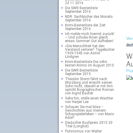
23.11.2016
Die SWR Bestenliste
September 2016
NDR: Sachbücher des Monats
September 2016
Krimi-Bestenliste der Zeit:
September 2016
Ich melde mich hiermit zurück!
– Und schicke Ihnen gleich
Ver
etwas Sommer! Gut aufheben!
au
»Die Menschheit hat den
Verstand verloren“ Tagebücher
1939-1945 von Astrid
Wa
Lindgren
Krimi-Bestenliste Die zehn
Au
besten Krimis im August 2015
Die SWR Bestenliste
Pos
September 2015
Theodor Storm fährt nach
Würzburg und erreicht seinen
Sohn nicht, obwohl er mit ihm
spricht Biographischer Roman
von Ingrid Bachér
Gehe hin, stelle einen Wächter
von Harper Lee
Schauen Sie mal böse –
Geschichten aus meinem
Schauspielerleben – von Mario
Adorf
Deutscher Buchpreis 2015 20
Titel (Longlist)
Putinismus von Walter