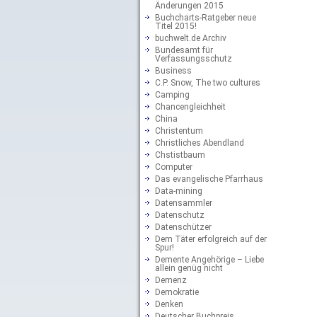
Änderungen 2015
Buchcharts-Ratgeber neue
Titel 2015!
buchwelt.de Archiv
Bundesamt für
Verfassungsschutz
Business
C.P. Snow, The two cultures
Camping
Chancengleichheit
China
Christentum
Christliches Abendland
Chstistbaum
Computer
Das evangelische Pfarrhaus
Data-mining
Datensammler
Datenschutz
Datenschützer
Dem Täter erfolgreich auf der
Spur!
Demente Angehörige – Liebe
allein genüg nicht
Demenz
Demokratie
Denken
Deutscher Buchpreis