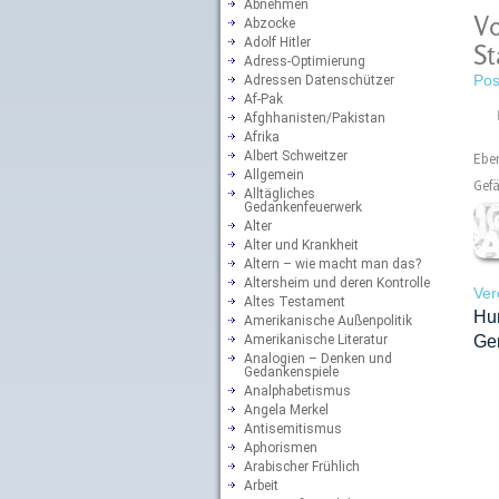
Abnehmen
Vo
Abzocke
Adolf Hitler
St
Adress-Optimierung
Pos
Adressen Datenschützer
Af-Pak
Afghhanisten/Pakistan
Afrika
Albert Schweitzer
Eben
Allgemein
Gefä
Alltägliches
Gedankenfeuerwerk
Alter
Alter und Krankheit
Altern – wie macht man das?
Altersheim und deren Kontrolle
Ver
Altes Testament
Hu
Amerikanische Außenpolitik
Amerikanische Literatur
Ge
Analogien – Denken und
Gedankenspiele
Analphabetismus
Angela Merkel
Antisemitismus
Aphorismen
Arabischer Frühlich
Arbeit